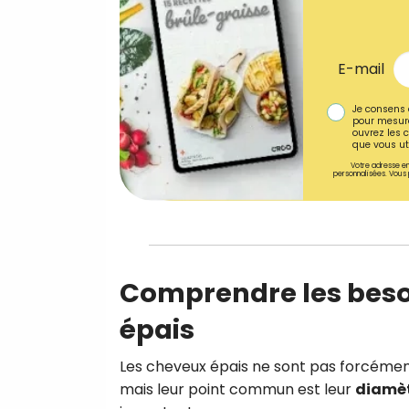
E-mail
Je consens 
pour mesure
ouvrez les c
que vous uti
Votre adresse em
personnalisées. Vous 
Comprendre les beso
épais
Les cheveux épais ne sont pas forcément r
mais leur point commun est leur
diamèt