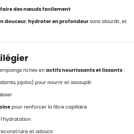
faire des nœuds facilement
en douceur
,
hydrater en profondeur
sans alourdir, et
ilégier
hampoings riches en
actifs nourrissants et lissants
:
amia, jojoba) pour nourrir et assouplir
aisser
voine
pour renforcer la fibre capillaire
l’hydratation
econstruire et adoucir