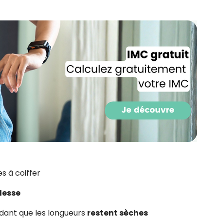
CROQ.
Je consens à ce que la société Digi
Prisma Players analyse le taux d'ou
des courriels pour mesurer et optim
performances des campagnes. No
pourrons savoir si vous ouvrez les co
l'heure à laquelle vous le faites ains
des informations sur le terminal qu
utilisez. Pour en savoir plus sur ces 
voir notre
politique de confidentialit
Je reçois mon cadeau !
les à coiffer
Votre adresse email sera utilisée par Digital Prisma Playe
envoyer votre newsletter contenant des offres commercial
personnalisées. Vous pourrez vous désinscrire en utilisan
désabonnement intégré dans la newsletter. Pour en savoi
lesse
exercer vos droits, prenez connaissance de notre
Charte 
Confidentialité
.
ndant que les longueurs
restent sèches