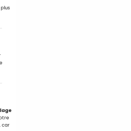
 plus
r
le
llage
otre
… car