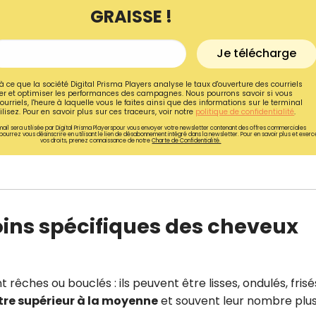
GRAISSE !
Je télécharge
à ce que la société Digital Prisma Players analyse le taux d'ouverture des courriels
r et optimiser les performances des campagnes. Nous pourrons savoir si vous
ourriels, l'heure à laquelle vous le faites ainsi que des informations sur le terminal
lisez. Pour en savoir plus sur ces traceurs, voir notre
politique de confidentialité
.
ail sera utilisée par Digital Prisma Playerspour vous envoyer votre newsletter contenant des offres commerciales
pourrez vous désinscrire en utilisant le lien de désabonnement intégré dans la newsletter. Pour en savoir plus et exerc
vos droits, prenez connaissance de notre
Charte de Confidentialité.
ins spécifiques des cheveux
Recevez gratuitemen
recettes inédites de
!
êches ou bouclés : ils peuvent être lisses, ondulés, frisé
re supérieur à la moyenne
et souvent leur nombre plu
Ainsi que la newsletter promotio