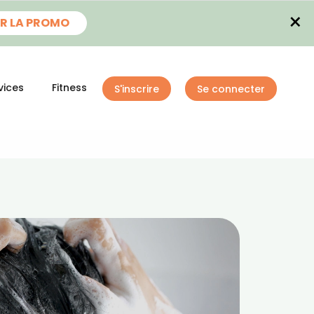
×
R LA PROMO
vices
Fitness
S'inscrire
Se connecter