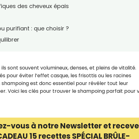
fiques des cheveux épais
 purifiant : que choisir ?
uilibrer
ils sont souvent volumineux, denses, et pleins de vitalité.
 pour éviter l’effet casque, les frisottis ou les racines
n shampoing est donc essentiel pour révéler tout leur
cher. Voici les clés pour trouver le shampoing parfait pour 
ez-vous à notre Newsletter et receve
CADEAU 15 recettes SPÉCIAL BRÛLE-