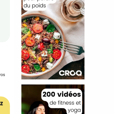
vos
z