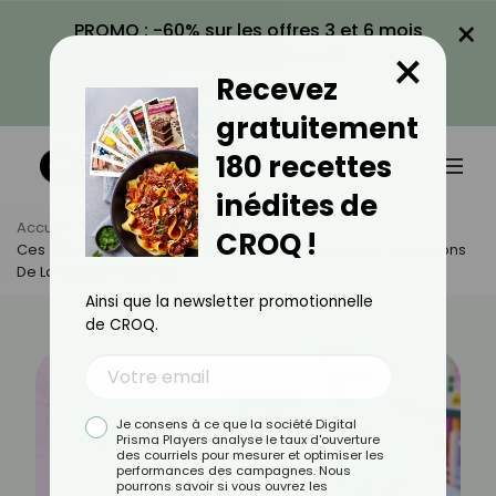
×
PROMO : -60% sur les offres 3 et 6 mois
×
avec le code CROQ60
Recevez
VOIR LA PROMO
gratuitement
180 recettes
inédites de
Accueil
Actus
Beauté
CROQ !
Ces 3 Shampoings Notés 100/100 Sur Yuka Sont Les Champions
De La Beauté Naturelle
Ainsi que la newsletter promotionnelle
de CROQ.
Je consens à ce que la société Digital
Prisma Players analyse le taux d'ouverture
des courriels pour mesurer et optimiser les
performances des campagnes. Nous
pourrons savoir si vous ouvrez les