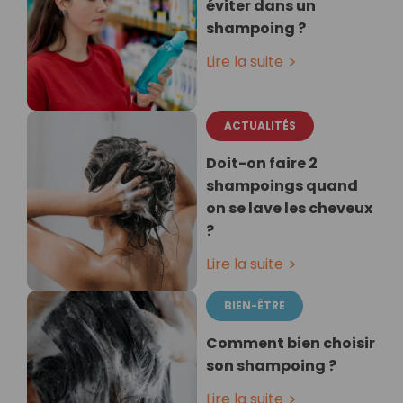
éviter dans un
shampoing ?
Lire la suite
ACTUALITÉS
Doit-on faire 2
shampoings quand
on se lave les cheveux
?
Lire la suite
BIEN-ÊTRE
Comment bien choisir
son shampoing ?
Lire la suite