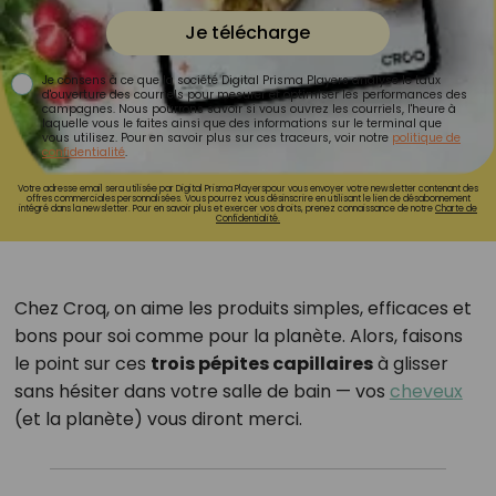
Je télécharge
Je consens à ce que la société Digital Prisma Players analyse le taux
d'ouverture des courriels pour mesurer et optimiser les performances des
campagnes. Nous pourrons savoir si vous ouvrez les courriels, l'heure à
laquelle vous le faites ainsi que des informations sur le terminal que
vous utilisez. Pour en savoir plus sur ces traceurs, voir notre
politique de
confidentialité
.
Votre adresse email sera utilisée par Digital Prisma Playerspour vous envoyer votre newsletter contenant des
offres commerciales personnalisées. Vous pourrez vous désinscrire en utilisant le lien de désabonnement
intégré dans la newsletter. Pour en savoir plus et exercer vos droits, prenez connaissance de notre
Charte de
Confidentialité.
Chez Croq, on aime les produits simples, efficaces et
bons pour soi comme pour la planète. Alors, faisons
le point sur ces
trois pépites capillaires
à glisser
sans hésiter dans votre salle de bain — vos
cheveux
(et la planète) vous diront merci.