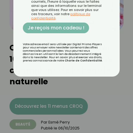
courriels, l'heure à laquelle vous le faites
ainsi que des informations sur le terminal
que vous utilisez. Pour en savoir plus sur
ces traceurs, voir notre
politique de
confidentialité
.
Je reçois mon cadeau !
Ces 3 shampoings notés
Votre adresse email sera utilisée par Digital Prisma Players
pour vous envoyer votre newsletter contenant des offres
commerciales personnalisées. Vous pourrez vous
désinscrire en utilisant le lien de désabonnement intégré
100/100 sur Yuka sont les
dans la newsletter. Pour en savoir plus et exercer vos droits,
prenez connaissance de notre
Charte de Confidentialité
.
champions de la beauté
naturelle
Découvrez les 11 menus CROQ
Par
Esmé Perry
BEAUTÉ
Publié le
06/10/2025