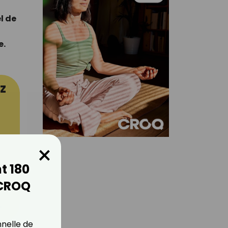
l de
e.
z
×
t 180
 CROQ
er
nnelle de