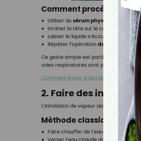
Comment procéder ?
Utiliser du
sérum physiologique
ou u
Incliner la tête sur le côté et verser l
Laisser le liquide s’écouler par l’aut
Répéter l’opération
deux à trois fois
Ce geste simple est particulièrement 
voies respiratoires sont plus sensibles.
Comment éviter d’attraper un rhume ?
2. Faire des inhalati
L’inhalation de vapeur aide à
dégager les
Méthode classique
Faire chauffer de l’eau jusqu’à ce qu’
Verser l’eau chaude dans un bol et y 