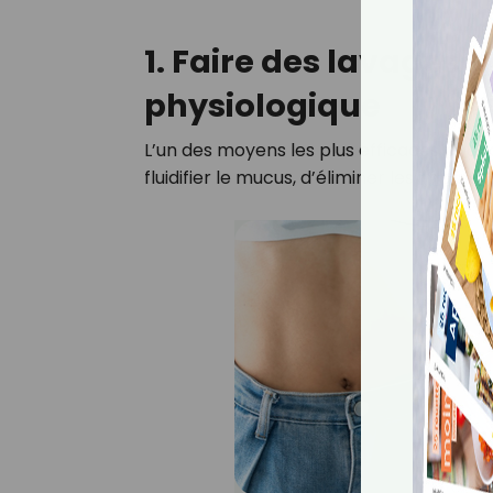
1. Faire des lavages
physiologique
L’un des moyens les plus efficaces pour
fluidifier le mucus, d’éliminer les impure