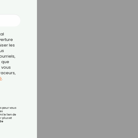
tal
verture
e
iser les
us
urriels,
i que
e vous
traceurs,
é
.
rs pour vous
es
t le lien de
r plus et
de