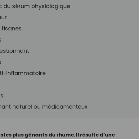
ec du sérum physiologique
eur
 tisanes
s
estionnant
e
ti-inflammatoire
ts
nnant naturel ou médicamenteux
 les plus gênants du rhume. Il résulte d’une