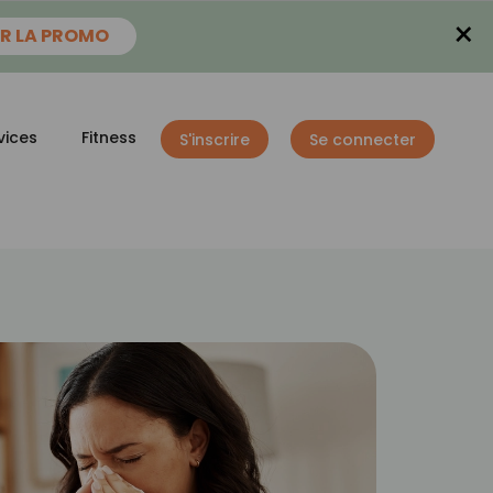
×
R LA PROMO
vices
Fitness
S'inscrire
Se connecter