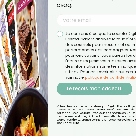
CROQ.
 de nez avec du sérum
Je consens à ce que la société Digi
Prisma Players analyse le taux d'ou
 dégager un nez bouché est le
lavage nasal
. Il permet d
des courriels pour mesurer et optim
tés et d’hydrater les muqueuses irritées.
performances des campagnes. No
pourrons savoir si vous ouvrez les co
l'heure à laquelle vous le faites ains
des informations sur le terminal qu
utilisez. Pour en savoir plus sur ces 
voir notre
politique de confidentialit
Je reçois mon cadeau !
Votre adresse email sera utilisée par Digital Prisma Playe
envoyer votre newsletter contenant des offres commercial
personnalisées. Vous pourrez vous désinscrire en utilisan
désabonnement intégré dans la newsletter. Pour en savoi
exercer vos droits, prenez connaissance de notre
Charte 
Confidentialité
.