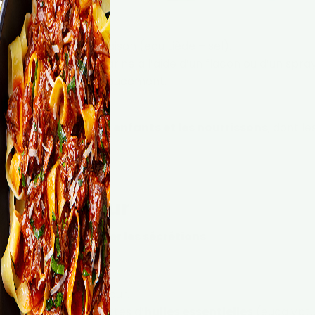
ne solution saline maison (eau tiède + sel).
a solution dans une narine à l’aide d’un flacon ou d’un spray
re narine en expirant doucement.
 par jour
.
recommandé pour les
enfants et les nourrissons
, dont le
ons de vapeur
 sinus et à fluidifier les sécrétions
.
elle dégage de la vapeur.
ajouter quelques gouttes d’
huiles essentielles
(eucalyptu