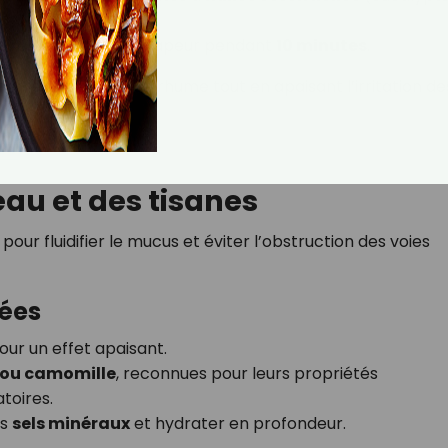
espirer lentement la vapeur pendant
10 minutes
.
r le nez en cas de rhume tout en apaisant l’irritation de
e ?
eau et des tisanes
 pour fluidifier le mucus et éviter l’obstruction des voies
ées
ur un effet apaisant.
 ou camomille
, reconnues pour leurs propriétés
toires.
es
sels minéraux
et hydrater en profondeur.