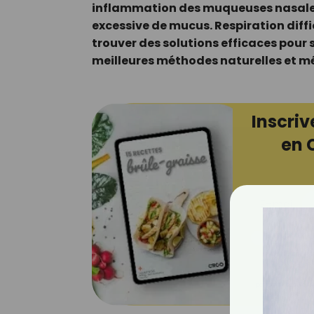
inflammation des muqueuses nasales
excessive de mucus. Respiration diffic
trouver des solutions efficaces pour s
meilleures méthodes naturelles et m
Inscriv
en 
E-mail
Je consens 
pour mesure
ouvrez les c
que vous uti
Votre adresse em
personnalisées. Vous 