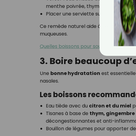
menthe poivrée, thym).
Placer une serviette sur la tête et r
Ce remède naturel aide à décongestionne
muqueuses.
Quelles boissons pour soulager un rhum
3. Boire beaucoup d’
Une
bonne hydratation
est essentielle
nasales.
Les boissons recommand
Eau tiède avec du
citron et du miel
po
Tisanes à base de
thym, gingembre
décongestionnantes et anti-inflamma
Bouillon de légumes pour apporter d