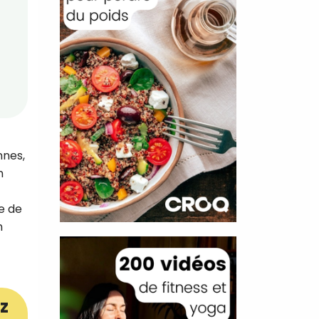
nnes,
n
e de
n
z