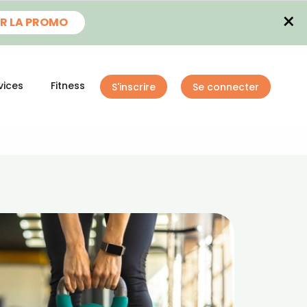
×
R LA PROMO
vices
Fitness
S'inscrire
Se connecter