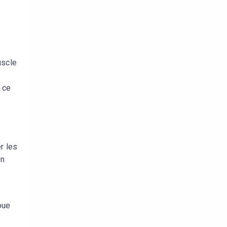
uscle
 ce
r les
on
oue