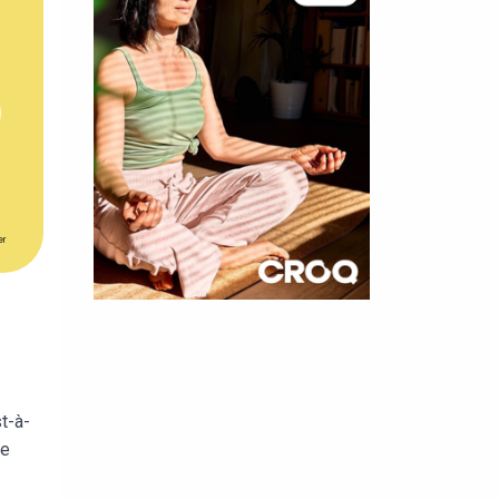
er
×
t 180
 CROQ
t-à-
de
nnelle de