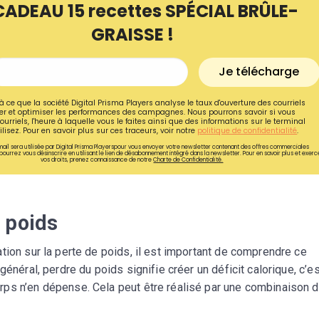
CADEAU 15 recettes SPÉCIAL BRÛLE-
GRAISSE !
Je télécharge
à ce que la société Digital Prisma Players analyse le taux d'ouverture des courriels
r et optimiser les performances des campagnes. Nous pourrons savoir si vous
ourriels, l'heure à laquelle vous le faites ainsi que des informations sur le terminal
lisez. Pour en savoir plus sur ces traceurs, voir notre
politique de confidentialité
.
ail sera utilisée par Digital Prisma Playerspour vous envoyer votre newsletter contenant des offres commerciales
pourrez vous désinscrire en utilisant le lien de désabonnement intégré dans la newsletter. Pour en savoir plus et exerc
vos droits, prenez connaissance de notre
Charte de Confidentialité.
 poids
Recevez gratuitemen
tion sur la perte de poids, il est important de comprendre ce
recettes inédites de
énéral, perdre du poids signifie créer un déficit calorique, c’es
!
ps n’en dépense. Cela peut être réalisé par une combinaison 
Ainsi que la newsletter promotio