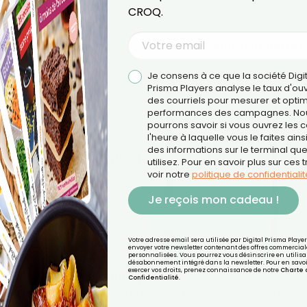
CROQ.
lation, il est essentiel de comprendre
comment notre c
Je consens à ce que la société Digi
Prisma Players analyse le taux d'ou
des courriels pour mesurer et optim
performances des campagnes. No
pourrons savoir si vous ouvrez les co
l'heure à laquelle vous le faites ains
des informations sur le terminal qu
utilisez. Pour en savoir plus sur ces 
voir notre
politique de confidentialit
Je reçois mon cadeau !
Votre adresse email sera utilisée par Digital Prisma Playe
envoyer votre newsletter contenant des offres commercial
personnalisées. Vous pourrez vous désinscrire en utilisan
désabonnement intégré dans la newsletter. Pour en savoi
exercer vos droits, prenez connaissance de notre
Charte 
ous êtes en
déficit calorique
, c’est-à-dire que vous dép
Confidentialité
.
z. Ce déficit pousse l’organisme à puiser dans ses réser