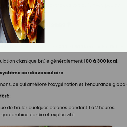
ing)
: enchaînement d’exercices explosifs avec peu de
brûler des graisses ?
minutes
peut brûler entre
300 et 500 kcal
, selon l’intens
lation classique brûle généralement
100 à 300 kcal
.
 système cardiovasculaire
:
mons, ce qui améliore l’oxygénation et l’endurance global
déré
:
nue de brûler quelques calories pendant 1 à 2 heures.
, qui combine cardio et explosivité.