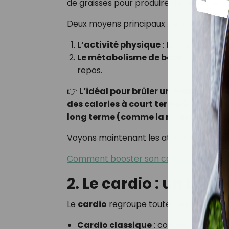
de graisses pour produire de l’énergie.
Deux moyens principaux permettent d’a
L’activité physique
: Le sport (card
Le métabolisme de base
: Plus vous
repos.
👉
L’idéal pour brûler un maximum de
des calories à court terme (comme le
long terme (comme la musculation).
Voyons maintenant les atouts de chaq
Comment booster son cardio en march
2. Le cardio : un brûl
Le
cardio
regroupe toutes les activités 
Cardio classique
: course à pied, na