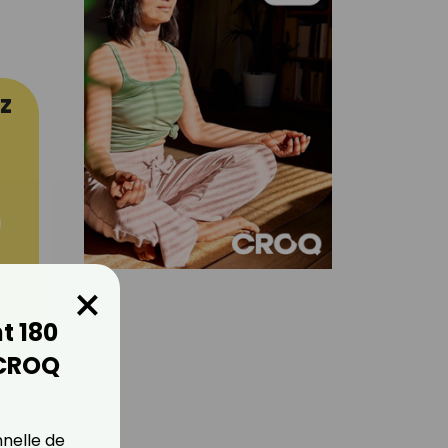
z
×
t 180
er
 CROQ
nnelle de