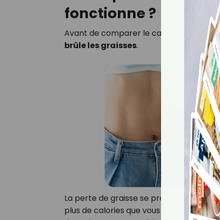
fonctionne ?
Avant de comparer le cardio et la muscu
brûle les graisses
.
La perte de graisse se produit lorsque v
plus de calories que vous n’en consomme