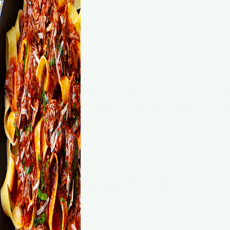
ugmenter cette dépense calorique :
io ou musculation) accroît la consommation d’énergie.
 avez de muscles, plus votre corps brûle des calories, mê
 graisses est donc de combiner une activité qui dép
 cardio) avec une activité qui booste le métabolisme
ue méthode.
ant ?
eur de calories efficace
qui élèvent le rythme cardiaque sur une durée prolongée 
tation, vélo, marche rapide…