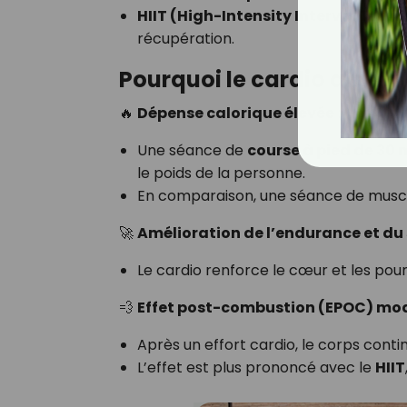
HIIT (High-Intensity Interval Train
récupération.
Pourquoi le cardio aide à 
🔥
Dépense calorique élevée
:
Une séance de
course à pied de 30 
le poids de la personne.
En comparaison, une séance de muscu
🚀
Amélioration de l’endurance et du
Le cardio renforce le cœur et les pou
💨
Effet post-combustion (EPOC) mo
Après un effort cardio, le corps conti
L’effet est plus prononcé avec le
HIIT