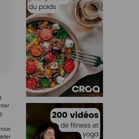
t
nter
g
 nous
aider