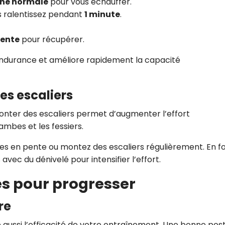
che normale
pour vous échauffer.
is ralentissez pendant
1 minute
.
lente
pour récupérer.
endurance et améliore rapidement la capacité
es escaliers
onter des escaliers permet d’augmenter l’effort
ambes et les fessiers.
 rues en pente ou montez des escaliers régulièrement. En f
avec du dénivelé pour intensifier l’effort.
es pour progresser
re
aussi l’efficacité de votre entraînement. Une bonne pos