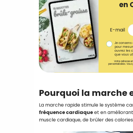
en 
E-mail
Je consens 
pour mesure
ouvrez les c
que vous uti
Votre adresse em
personnalisées. Vous 
Pourquoi la marche e
La marche rapide stimule le système ca
fréquence cardiaque
et en améliorant
muscle cardiaque, de brûler des calories 