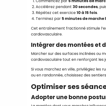
Commencez par
5 minutes de mar
Accélérez pendant
30 secondes
, pu
Répétez cet exercice
10 à 15 fois
.
Terminez par
5 minutes de marche 
Cet entraînement fractionné stimule l’
cardiovasculaire.
Intégrer des montées et d
Marcher sur des surfaces inclinées ou m
cardiovasculaire tout en renforçant les j
Si vous marchez en ville, privilégiez les
ou en randonnée, choisissez des sentiers 
Optimiser ses séanc
Adopter une bonne postu
La manière dont vous marchez influence 