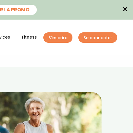
×
R LA PROMO
vices
Fitness
S'inscrire
Se connecter