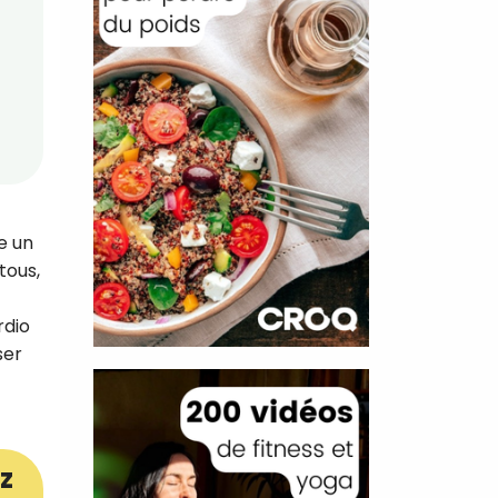
e un
tous,
rdio
ser
z