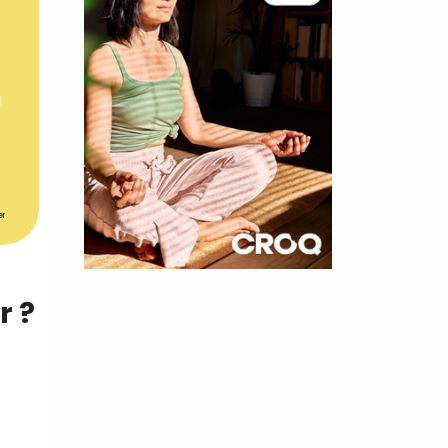
er
×
r ?
t 180
 CROQ
nnelle de