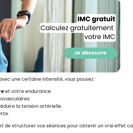
CROQ.
Je consens à ce que la société Digi
Prisma Players analyse le taux d'ou
des courriels pour mesurer et optim
performances des campagnes. No
pourrons savoir si vous ouvrez les co
l'heure à laquelle vous le faites ains
des informations sur le terminal qu
utilisez. Pour en savoir plus sur ces 
voir notre
politique de confidentialit
vec une certaine intensité, vous pouvez :
Je reçois mon cadeau !
re
et votre endurance.
iovasculaires.
Votre adresse email sera utilisée par Digital Prisma Playe
éduire la tension artérielle.
envoyer votre newsletter contenant des offres commercial
personnalisées. Vous pourrez vous désinscrire en utilisan
ette.
désabonnement intégré dans la newsletter. Pour en savoi
exercer vos droits, prenez connaissance de notre
Charte 
Confidentialité
.
et de structurer vos séances pour obtenir un vrai effet ca