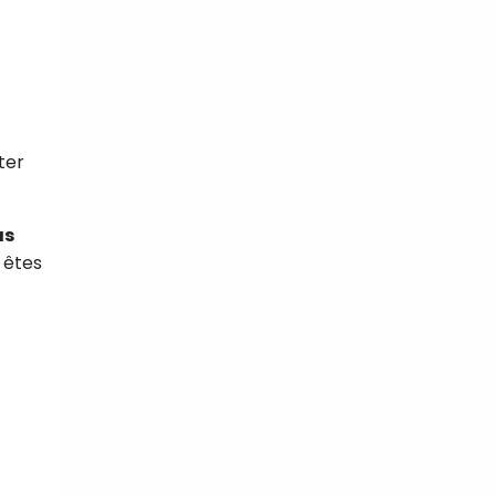
ter
as
 êtes