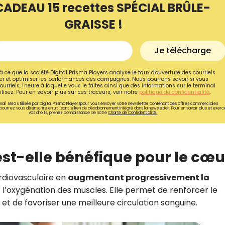
CADEAU 15 recettes SPÉCIAL BRÛLE-
GRAISSE !
Je télécharge
à ce que la société Digital Prisma Players analyse le taux d'ouverture des courriels
r et optimiser les performances des campagnes. Nous pourrons savoir si vous
ourriels, l'heure à laquelle vous le faites ainsi que des informations sur le terminal
lisez. Pour en savoir plus sur ces traceurs, voir notre
politique de confidentialité
.
ail sera utilisée par Digital Prisma Playerspour vous envoyer votre newsletter contenant des offres commerciales
pourrez vous désinscrire en utilisant le lien de désabonnement intégré dans la newsletter. Pour en savoir plus et exerc
vos droits, prenez connaissance de notre
Charte de Confidentialité.
st-elle bénéfique pour le cœu
Recevez gratuitemen
rdiovasculaire en
augmentant progressivement la
recettes inédites de
 l’oxygénation des muscles. Elle permet de renforcer le
!
et de favoriser une meilleure circulation sanguine.
Ainsi que la newsletter promotio