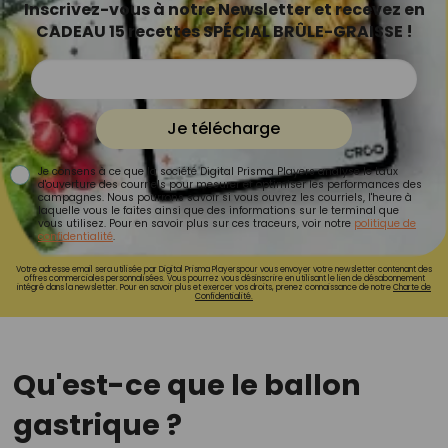
Inscrivez-vous à notre Newsletter et recevez en
CADEAU 15 recettes SPÉCIAL BRÛLE-GRAISSE !
Je télécharge
Je consens à ce que la société Digital Prisma Players analyse le taux
d'ouverture des courriels pour mesurer et optimiser les performances des
campagnes. Nous pourrons savoir si vous ouvrez les courriels, l'heure à
laquelle vous le faites ainsi que des informations sur le terminal que
vous utilisez. Pour en savoir plus sur ces traceurs, voir notre
politique de
confidentialité
.
Votre adresse email sera utilisée par Digital Prisma Playerspour vous envoyer votre newsletter contenant des
offres commerciales personnalisées. Vous pourrez vous désinscrire en utilisant le lien de désabonnement
intégré dans la newsletter. Pour en savoir plus et exercer vos droits, prenez connaissance de notre
Charte de
Confidentialité.
Qu'est-ce que le ballon
gastrique ?