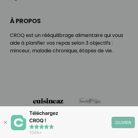
À PROPOS
CROQ est un rééquilibrage alimentaire qui vous
aide à planifier vos repas selon 3 objectifs :
minceur, maladie chronique, étapes de vie.
Téléchargez
CROQ !
✕
OUVRIR
100k+