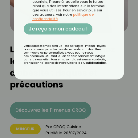
courriels, l'heure à laquelle vous le faites
ainsi que des informations sur le terminal
que vous utilisez. Pour en savoir plus sur
ces traceurs, voir notre
politique de
confidentialité
.
Je reçois mon cadeau !
Le ballon gastrique chez
Votre adresse email sera utilisée par Digital Prisma Players
pour vous envoyer votre newsletter contenant des offres
commerciales personnalisées. Vous pourrez vous
désinscrire en utilisant le lien de désabonnement intégré
les personnes atteintes
dans la newsletter. Pour en savoir plus et exercer vos droits,
prenez connaissance de notre
Charte de Confidentialité
.
d'obésité : risques et
précautions
Découvrez les 11 menus CROQ
Par
CROQ Cuisine
MINCEUR
Publié le
20/07/2024