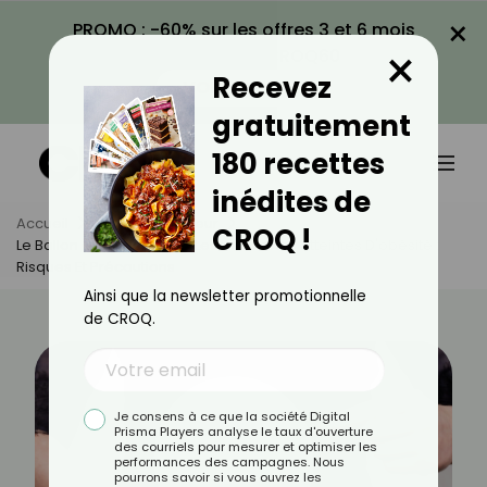
×
PROMO : -60% sur les offres 3 et 6 mois
×
avec le code CROQ60
Recevez
VOIR LA PROMO
gratuitement
180 recettes
inédites de
Accueil
Actus
Minceur
CROQ !
Le Ballon Gastrique Chez Les Personnes Atteintes D'obésité :
Risques Et Précautions
Ainsi que la newsletter promotionnelle
de CROQ.
Je consens à ce que la société Digital
Prisma Players analyse le taux d'ouverture
des courriels pour mesurer et optimiser les
performances des campagnes. Nous
pourrons savoir si vous ouvrez les