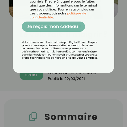
courriels, l'heure à laquelle vous le faites
ainsi que des informations sur le terminal
que vous utilisez. Pour en savoir plus sur
ces traceurs, voir notre
politique de
confidentialité
.
Je reçois mon cadeau !
Le vélo fait-il maigrir ?
Votre adresse email sera utilisée par Digital Prisma Players
pour vous envoyer votre newsletter contenant des offres
commerciales personnalisées. Vous pourrez vous
désinscrire en utilisant le lien de désabonnement intégré
dans la newsletter. Pour en savoir plus et exercer vos droits,
Découvrez les 11 menus CROQ
prenez connaissance de notre
Charte de Confidentialité
.
Par
Amandine Vanstaevel
SPORT
Publié le
22/03/2021
Sommaire