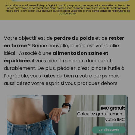
Votre adresse email sera utilisée par Digital Prisma Playerspour vous envoyer votre newsletter contenant des
offres commerciales personnalisées. Vous pourrez vous désinscrire en utilisant le lien de désabonnement
intégré dans la newsletter. Pour en savoir plus et exercer vos droits, prenez connaissance de notre
Charte de
Confidentialité.
Votre objectif est de
perdre du poids
et de
rester
en forme
? Bonne nouvelle, le vélo est votre allié
idéal ! Associé à une
alimentation saine et
équilibrée
, il vous aide à mincir en douceur et
durablement. De plus, pédaler, c’est joindre l’utile à
l’agréable, vous faites du bien à votre corps mais
aussi aérez votre esprit si vous pratiquez dehors.