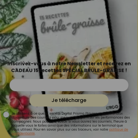
Inscrivez-vous à notre Newsletter et recevez en
CADEAU 15 recettes SPÉCIAL BRÛLE-GRAISSE !
Je télécharge
Je consens à ce que la société Digital Prisma Players analyse le taux
d'ouverture des courriels pour mesurer et optimiser les performances des
campagnes. Nous pourrons savoir si vous ouvrez les courriels, l'heure à
laquelle vous le faites ainsi que des informations sur le terminal que
vous utilisez. Pour en savoir plus sur ces traceurs, voir notre
politique de
confidentialité
.