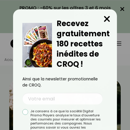
×
PROMO : -60% sur les offres 3 et 6 mois
×
avec le code CROQ60
Recevez
VOIR LA PROMO
gratuitement
180 recettes
inédites de
Accueil
Actus
Sport
Le Vélo Fait-Il Maigrir ?
CROQ !
Ainsi que la newsletter promotionnelle
de CROQ.
Je consens à ce que la société Digital
Prisma Players analyse le taux d'ouverture
des courriels pour mesurer et optimiser les
performances des campagnes. Nous
pourrons savoir si vous ouvrez les