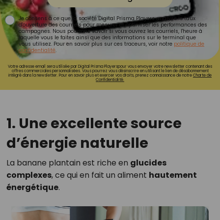
Je consens à ce que la société Digital Prisma Players analyse le taux
d'ouverture des courriels pour mesurer et optimiser les performances des
campagnes. Nous pourrons savoir si vous ouvrez les courriels, l'heure à
laquelle vous le faites ainsi que des informations sur le terminal que
vous utilisez. Pour en savoir plus sur ces traceurs, voir notre
politique de
confidentialité
.
Votre adresse email sera utilisée par Digital Prisma Playerspour vous envoyer votre newsletter contenant des
offres commerciales personnalisées. Vous pourrez vous désinscrire en utilisant le lien de désabonnement
intégré dans la newsletter. Pour en savoir plus et exercer vos droits, prenez connaissance de notre
Charte de
Confidentialité.
1. Une excellente source
d’énergie naturelle
La banane plantain est riche en
glucides
complexes
, ce qui en fait un aliment
hautement
énergétique
.