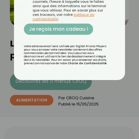
courriels, l'heure à laquelle vous le faites
ainsi que des informations sur le terminal
que vous utilisez. Pour en savoir plus sur
ces traceurs, voir notre
politique de
confidentialité
.
Je reçois mon cadeau !
Les bienfaits de la banane
Votre adresse email sera utilisée par Digital Prisma Players
pour vous envoyer votre newsletter contenant des offres
plantain
commerciales personnalisées. Vous pourrez vous
désinscrire en utilisant le lien de désabonnement intégré
dans la newsletter. Pour en savoir plus et exercer vos droits,
prenez connaissance de notre
Charte de Confidentialité
.
Découvrez les 11 menus CROQ
Par
CROQ Cuisine
ALIMENTATION
Publié le
15/05/2025