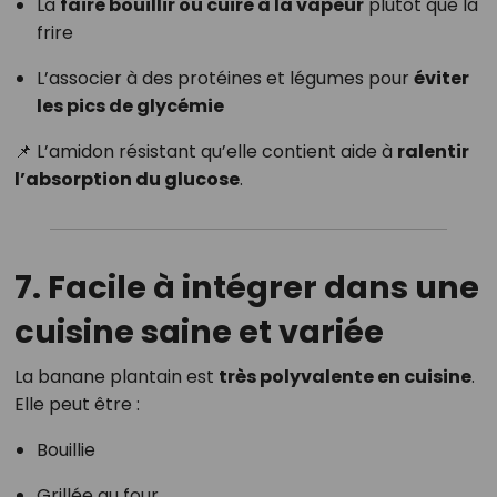
La
faire bouillir ou cuire à la vapeur
plutôt que la
frire
L’associer à des protéines et légumes pour
éviter
les pics de glycémie
📌 L’amidon résistant qu’elle contient aide à
ralentir
l’absorption du glucose
.
7. Facile à intégrer dans une
cuisine saine et variée
La banane plantain est
très polyvalente en cuisine
.
Elle peut être :
Bouillie
Grillée au four