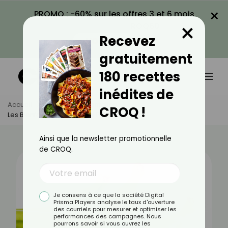
×
PROMO : -60% sur les offres 3 et 6 mois
×
avec le code CROQ60
Recevez
VOIR LA PROMO
gratuitement
180 recettes
inédites de
Accueil
Actus
Alimentation
CROQ !
Les Bienfaits De La Banane Plantain
Ainsi que la newsletter promotionnelle
de CROQ.
Je consens à ce que la société Digital
Prisma Players analyse le taux d'ouverture
des courriels pour mesurer et optimiser les
performances des campagnes. Nous
pourrons savoir si vous ouvrez les