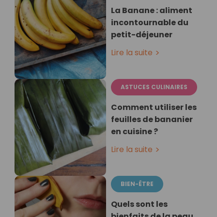
La Banane : aliment
incontournable du
petit-déjeuner
Lire la suite
ASTUCES CULINAIRES
Comment utiliser les
feuilles de bananier
en cuisine ?
Lire la suite
BIEN-ÊTRE
Quels sont les
bienfaits de la peau