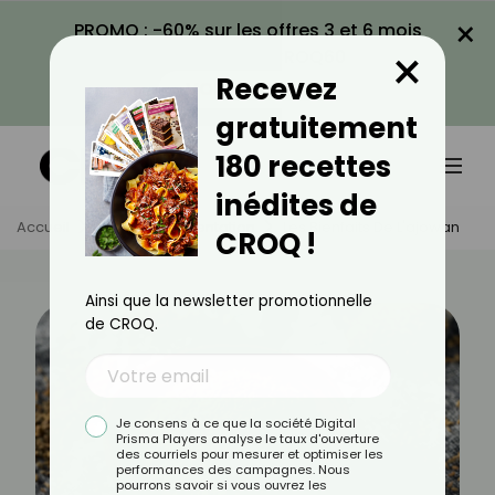
×
PROMO : -60% sur les offres 3 et 6 mois
×
avec le code CROQ60
Recevez
VOIR LA PROMO
gratuitement
180 recettes
inédites de
Accueil
Actus
Alimentation
Les Bienfaits De L'ajowan
CROQ !
Ainsi que la newsletter promotionnelle
de CROQ.
Je consens à ce que la société Digital
Prisma Players analyse le taux d'ouverture
des courriels pour mesurer et optimiser les
performances des campagnes. Nous
pourrons savoir si vous ouvrez les