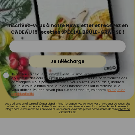
Inscrivez-vous à notre Newsletter et recevez en
CADEAU 15 recettes SPÉCIAL BRÛLE-GRAISSE !
Je télécharge
Je consens à ce que la société Digital Prisma Players analyse le taux
d'ouverture des courriels pour mesurer et optimiser les performances des
campagnes. Nous pourrons savoir si vous ouvrez les courriels, l'heure à
laquelle vous le faites ainsi que des informations sur le terminal que
vous utilisez. Pour en savoir plus sur ces traceurs, voir notre
politique de
confidentialité
.
Votre adresse email sera utilisée par Digital Prisma Playerspour vous envoyer votre newsletter contenant des
offres commerciales personnalisées. Vous pourrez vous désinscrire en utilisant le lien de désabonnement
intégré dans la newsletter. Pour en savoir plus et exercer vos droits, prenez connaissance de notre
Charte de
Confidentialité.