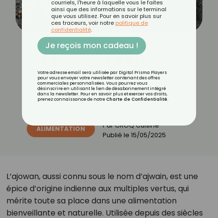
courriels, l'heure à laquelle vous le faites
ainsi que des informations sur le terminal
que vous utilisez. Pour en savoir plus sur
ces traceurs, voir notre
politique de
confidentialité
.
Je reçois mon cadeau !
Les bienfaits de l'ajowan
Votre adresse email sera utilisée par Digital Prisma Players
pour vous envoyer votre newsletter contenant des offres
commerciales personnalisées. Vous pourrez vous
désinscrire en utilisant le lien de désabonnement intégré
dans la newsletter. Pour en savoir plus et exercer vos droits,
Découvrez les 11 menus CROQ
prenez connaissance de notre
Charte de Confidentialité
.
Par
CROQ Cuisine
ALIMENTATION
Publié le
15/05/2025
L’ajowan, aussi connu sous le nom d’ajwain, est une
épice d’origine indienne aux multiples vertus, qui
mérite toute sa place dans une alimentation
bienveillante et naturelle. Utilisée depuis des siècles