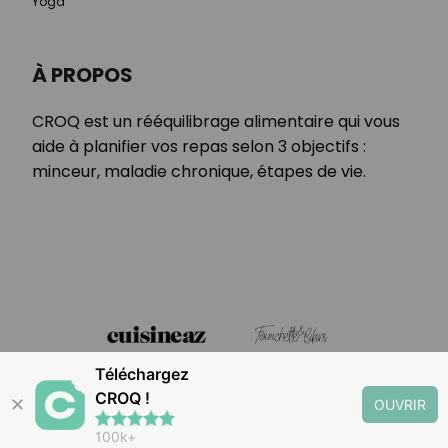
Yoga
À PROPOS
CROQ est un rééquilibrage alimentaire qui vous
aide à planifier vos repas selon 3 objectifs :
minceur, maladie chronique, étapes de vie.
Téléchargez
CROQ !
✕
OUVRIR
100k+