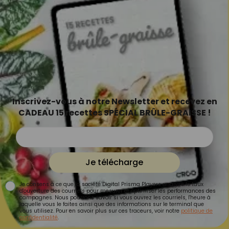
Inscrivez-vous à notre Newsletter et recevez en
CADEAU 15 recettes SPÉCIAL BRÛLE-GRAISSE !
Je télécharge
Je consens à ce que la société Digital Prisma Players analyse le taux
d'ouverture des courriels pour mesurer et optimiser les performances des
campagnes. Nous pourrons savoir si vous ouvrez les courriels, l'heure à
laquelle vous le faites ainsi que des informations sur le terminal que
vous utilisez. Pour en savoir plus sur ces traceurs, voir notre
politique de
confidentialité
.