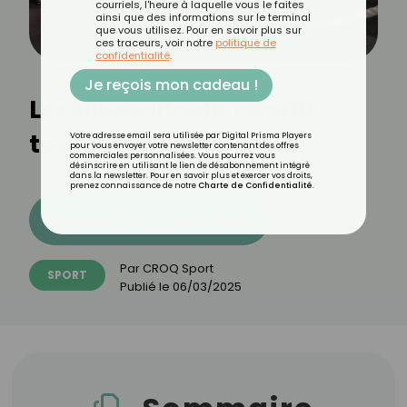
courriels, l'heure à laquelle vous le faites
ainsi que des informations sur le terminal
que vous utilisez. Pour en savoir plus sur
ces traceurs, voir notre
politique de
confidentialité
.
Je reçois mon cadeau !
Les bienfaits du circuit
training
Votre adresse email sera utilisée par Digital Prisma Players
pour vous envoyer votre newsletter contenant des offres
commerciales personnalisées. Vous pourrez vous
désinscrire en utilisant le lien de désabonnement intégré
dans la newsletter. Pour en savoir plus et exercer vos droits,
prenez connaissance de notre
Charte de Confidentialité
.
Découvrez les 11 menus CROQ
Par
CROQ Sport
SPORT
Publié le
06/03/2025