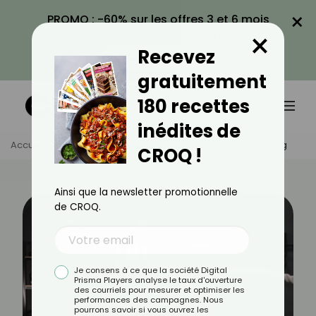
×
PROMO : -60% sur les offres 3 et 6 mois
×
avec le code CROQ60
Recevez
VOIR LA PROMO
gratuitement
180 recettes
inédites de
Accueil
Actus
Sport
Les Bienfaits Du Circuit Training
CROQ !
Ainsi que la newsletter promotionnelle
de CROQ.
Je consens à ce que la société Digital
Prisma Players analyse le taux d'ouverture
des courriels pour mesurer et optimiser les
performances des campagnes. Nous
pourrons savoir si vous ouvrez les