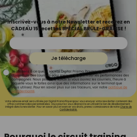
Inscrivez-vous à notre Newsletter et recevez en
CADEAU 15 recettes SPÉCIAL BRÛLE-GRAISSE !
Je télécharge
Je consens à ce que la société Digital Prisma Players analyse le taux
d'ouverture des courriels pour mesurer et optimiser les performances des
campagnes. Nous pourrons savoir si vous ouvrez les courriels, l'heure à
laquelle vous le faites ainsi que des informations sur le terminal que
vous utilisez. Pour en savoir plus sur ces traceurs, voir notre
politique de
confidentialité
.
Votre adresse email sera utilisée par Digital Prisma Playerspour vous envoyer votre newsletter contenant des
offres commerciales personnalisées. Vous pourrez vous désinscrire en utilisant le lien de désabonnement
intégré dans la newsletter. Pour en savoir plus et exercer vos droits, prenez connaissance de notre
Charte de
Confidentialité.
Pourquoi le circuit training