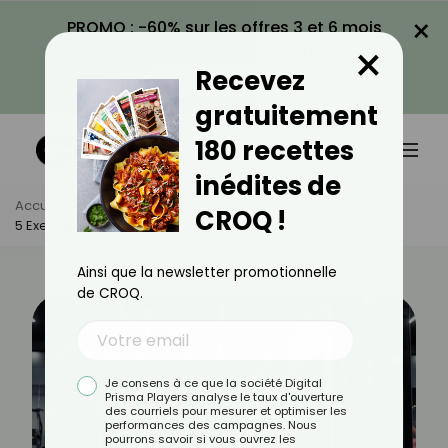
×
PROMO : -60% sur les offres 3 et 6 mois
×
avec le code CROQ60
Recevez
VOIR LA PROMO
gratuitement
180 recettes
inédites de
Accueil
Actus
Sport
CROQ !
5 Exercices De Circuit Training Pour Maigrir
Ainsi que la newsletter promotionnelle
de CROQ.
Je consens à ce que la société Digital
Prisma Players analyse le taux d'ouverture
des courriels pour mesurer et optimiser les
performances des campagnes. Nous
pourrons savoir si vous ouvrez les