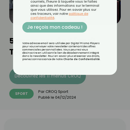
courriels, l'heure à laquelle vous le faites
ainsi que des informations sur le terminal
que vous utilisez. Pour en savoir plus sur
ces traceurs, voir notre
politique de
confidentialité
.
Je reçois mon cadeau !
5 exercices de Circuit
Votre adresse email sera utilisée par Digital Prisma Players
pour vous envoyer votre newsletter contenant des offres
Training pour maigrir
commerciales personnalisées. Vous pourrez vous
désinscrire en utilisant le lien de désabonnement intégré
dans la newsletter. Pour en savoir plus et exercer vos droits,
prenez connaissance de notre
Charte de Confidentialité
.
Découvrez les 11 menus CROQ
Par
CROQ Sport
SPORT
Publié le
04/12/2024