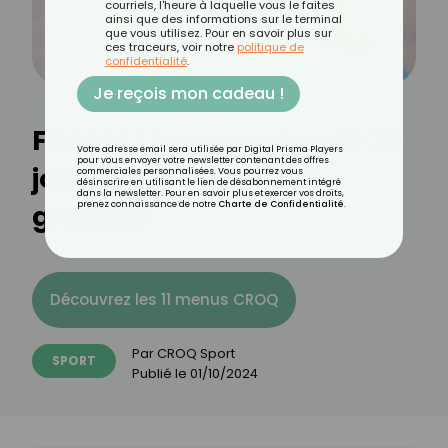
courriels, l'heure à laquelle vous le faites
ainsi que des informations sur le terminal
que vous utilisez. Pour en savoir plus sur
ces traceurs, voir notre
politique de
confidentialité
.
Je reçois mon cadeau !
Fitness : programme de 30
Votre adresse email sera utilisée par Digital Prisma Players
pour vous envoyer votre newsletter contenant des offres
jours pour brûler des
commerciales personnalisées. Vous pourrez vous
désinscrire en utilisant le lien de désabonnement intégré
dans la newsletter. Pour en savoir plus et exercer vos droits,
graisses
prenez connaissance de notre
Charte de Confidentialité
.
Découvrez les 11 menus CROQ
Par
CROQ Sport
SPORT
Publié le
01/10/2024