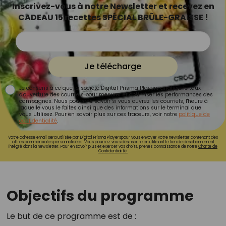
Inscrivez-vous à notre Newsletter et recevez en
CADEAU 15 recettes SPÉCIAL BRÛLE-GRAISSE !
Je télécharge
Je consens à ce que la société Digital Prisma Players analyse le taux
d'ouverture des courriels pour mesurer et optimiser les performances des
campagnes. Nous pourrons savoir si vous ouvrez les courriels, l'heure à
laquelle vous le faites ainsi que des informations sur le terminal que
vous utilisez. Pour en savoir plus sur ces traceurs, voir notre
politique de
confidentialité
.
Votre adresse email sera utilisée par Digital Prisma Playerspour vous envoyer votre newsletter contenant des
offres commerciales personnalisées. Vous pourrez vous désinscrire en utilisant le lien de désabonnement
intégré dans la newsletter. Pour en savoir plus et exercer vos droits, prenez connaissance de notre
Charte de
Confidentialité.
Objectifs du programme
Le but de ce programme est de :