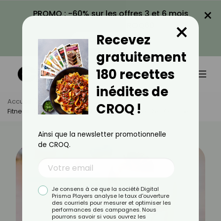
×
PROMO : -60% sur les offres 3 et 6 mois
×
avec le code CROQ60
Recevez
VOIR LA PROMO
gratuitement
180 recettes
inédites de
Accueil
Actus
Sport
CROQ !
Fitness : Programme De 30 Jours Pour Brûler Des Graisses
Ainsi que la newsletter promotionnelle
de CROQ.
Je consens à ce que la société Digital
Prisma Players analyse le taux d'ouverture
des courriels pour mesurer et optimiser les
performances des campagnes. Nous
pourrons savoir si vous ouvrez les