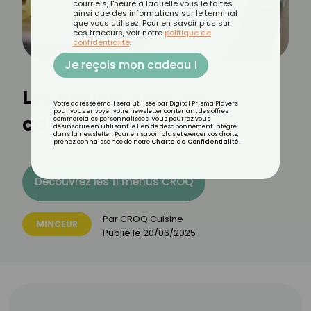
courriels, l'heure à laquelle vous le faites
ainsi que des informations sur le terminal
que vous utilisez. Pour en savoir plus sur
ces traceurs, voir notre
politique de
confidentialité
.
Je reçois mon cadeau !
Les gésiers sont-ils
Votre adresse email sera utilisée par Digital Prisma Players
pour vous envoyer votre newsletter contenant des offres
caloriques ?
commerciales personnalisées. Vous pourrez vous
désinscrire en utilisant le lien de désabonnement intégré
dans la newsletter. Pour en savoir plus et exercer vos droits,
prenez connaissance de notre
Charte de Confidentialité
.
Découvrez les 11 menus CROQ
Par
CROQ Cuisine
MINCEUR
Publié le
20/06/2025