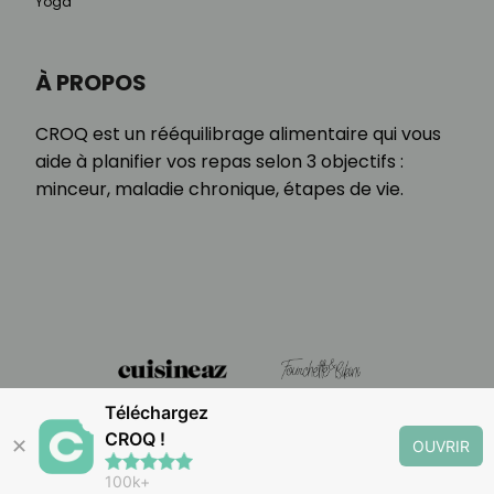
Yoga
À PROPOS
CROQ est un rééquilibrage alimentaire qui vous
aide à planifier vos repas selon 3 objectifs :
minceur, maladie chronique, étapes de vie.
Téléchargez
CROQ !
✕
OUVRIR
100k+