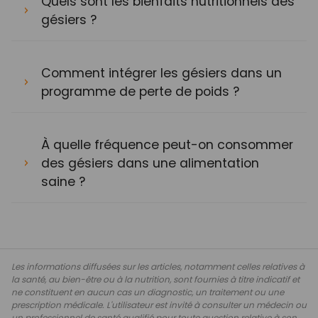
Quels sont les bienfaits nutritionnels des
gésiers ?
Comment intégrer les gésiers dans un
programme de perte de poids ?
À quelle fréquence peut-on consommer
des gésiers dans une alimentation
saine ?
Les informations diffusées sur les articles, notamment celles relatives à
la santé, au bien-être ou à la nutrition, sont fournies à titre indicatif et
ne constituent en aucun cas un diagnostic, un traitement ou une
prescription médicale. L'utilisateur est invité à consulter un médecin ou
un professionnel de santé qualifié pour toute question relative à son