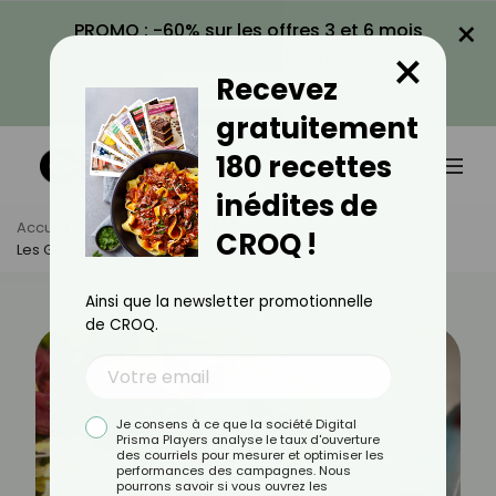
×
PROMO : -60% sur les offres 3 et 6 mois
×
avec le code CROQ60
Recevez
VOIR LA PROMO
gratuitement
180 recettes
inédites de
Accueil
Actus
Minceur
CROQ !
Les Gésiers Sont-Ils Caloriques ?
Ainsi que la newsletter promotionnelle
de CROQ.
Je consens à ce que la société Digital
Prisma Players analyse le taux d'ouverture
des courriels pour mesurer et optimiser les
performances des campagnes. Nous
pourrons savoir si vous ouvrez les