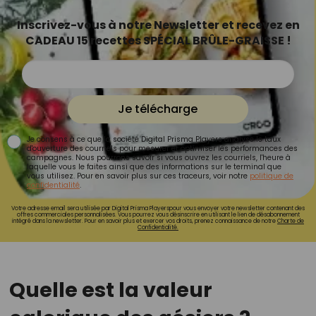
Inscrivez-vous à notre Newsletter et recevez en
CADEAU 15 recettes SPÉCIAL BRÛLE-GRAISSE !
Je télécharge
Je consens à ce que la société Digital Prisma Players analyse le taux
d'ouverture des courriels pour mesurer et optimiser les performances des
campagnes. Nous pourrons savoir si vous ouvrez les courriels, l'heure à
laquelle vous le faites ainsi que des informations sur le terminal que
vous utilisez. Pour en savoir plus sur ces traceurs, voir notre
politique de
confidentialité
.
Votre adresse email sera utilisée par Digital Prisma Playerspour vous envoyer votre newsletter contenant des
offres commerciales personnalisées. Vous pourrez vous désinscrire en utilisant le lien de désabonnement
intégré dans la newsletter. Pour en savoir plus et exercer vos droits, prenez connaissance de notre
Charte de
Confidentialité.
Quelle est la valeur