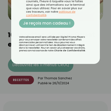
courriels, l'heure à laquelle vous le faites
ainsi que des informations sur le terminal
que vous utilisez. Pour en savoir plus sur
ces traceurs, voir notre
politique de
confidentialité
.
Je reçois mon cadeau !
10 recettes du Sud-Ouest
Votre adresse email sera utilisée par Digital Prisma Players
pour vous envoyer votre newsletter contenant des offres
en version allégée
commerciales personnalisées. Vous pourrez vous
désinscrire en utilisant le lien de désabonnement intégré
dans la newsletter. Pour en savoir plus et exercer vos droits,
prenez connaissance de notre
Charte de Confidentialité
.
Découvrez les 11 menus CROQ
Par
Thomas Sanchez
RECETTES
Publié le
26/11/2024