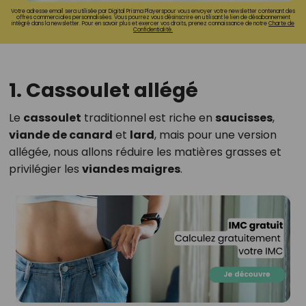
Votre adresse email sera utilisée par Digital Prisma Playerspour vous envoyer votre newsletter contenant des
offres commerciales personnalisées. Vous pourrez vous désinscrire en utilisant le lien de désabonnement
intégré dans la newsletter. Pour en savoir plus et exercer vos droits, prenez connaissance de notre
Charte de
Confidentialité.
1. Cassoulet allégé
Le
cassoulet
traditionnel est riche en
saucisses
,
viande de canard
et
lard
, mais pour une version
allégée, nous allons réduire les matières grasses et
privilégier les
viandes maigres
.