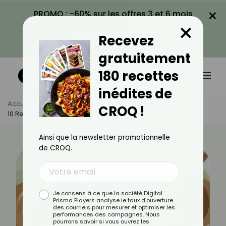
×
PROMO : -60% sur les offres 3 et 6 mois
×
avec le code CROQ60
Recevez
VOIR LA PROMO
gratuitement
180 recettes
inédites de
Accueil
Actus
Recettes
CROQ !
10 Recettes Du Sud-Ouest En Version Allégée
Ainsi que la newsletter promotionnelle
de CROQ.
Je consens à ce que la société Digital
Prisma Players analyse le taux d'ouverture
des courriels pour mesurer et optimiser les
performances des campagnes. Nous
pourrons savoir si vous ouvrez les