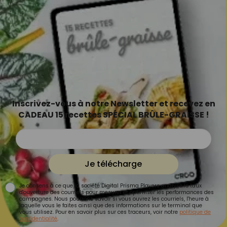
Inscrivez-vous à notre Newsletter et recevez en
CADEAU 15 recettes SPÉCIAL BRÛLE-GRAISSE !
Je télécharge
Je consens à ce que la société Digital Prisma Players analyse le taux
d'ouverture des courriels pour mesurer et optimiser les performances des
campagnes. Nous pourrons savoir si vous ouvrez les courriels, l'heure à
laquelle vous le faites ainsi que des informations sur le terminal que
vous utilisez. Pour en savoir plus sur ces traceurs, voir notre
politique de
confidentialité
.