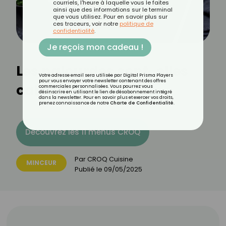
courriels, l'heure à laquelle vous le faites
ainsi que des informations sur le terminal
que vous utilisez. Pour en savoir plus sur
ces traceurs, voir notre
politique de
confidentialité
.
Je reçois mon cadeau !
Les palourdes sont-elles
Votre adresse email sera utilisée par Digital Prisma Players
pour vous envoyer votre newsletter contenant des offres
caloriques ?
commerciales personnalisées. Vous pourrez vous
désinscrire en utilisant le lien de désabonnement intégré
dans la newsletter. Pour en savoir plus et exercer vos droits,
prenez connaissance de notre
Charte de Confidentialité
.
Découvrez les 11 menus CROQ
Par
CROQ Cuisine
MINCEUR
Publié le
09/05/2025