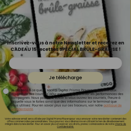
Inscrivez-vous à notre Newsletter et recevez en
CADEAU 15 recettes SPÉCIAL BRÛLE-GRAISSE !
Je télécharge
Je consens à ce que la société Digital Prisma Players analyse le taux
d'ouverture des courriels pour mesurer et optimiser les performances des
campagnes. Nous pourrons savoir si vous ouvrez les courriels, l'heure à
laquelle vous le faites ainsi que des informations sur le terminal que
vous utilisez. Pour en savoir plus sur ces traceurs, voir notre
politique de
confidentialité
.
Votre adresse email sera utilisée par Digital Prisma Playerspour vous envoyer votre newsletter contenant des
offres commerciales personnalisées. Vous pourrez vous désinscrire en utilisant le lien de désabonnement
intégré dans la newsletter. Pour en savoir plus et exercer vos droits, prenez connaissance de notre
Charte de
Confidentialité.