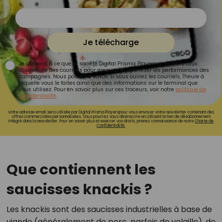
Je télécharge
Je consens à ce que la société Digital Prisma Players analyse le taux
d'ouverture des courriels pour mesurer et optimiser les performances des
campagnes. Nous pourrons savoir si vous ouvrez les courriels, l'heure à
laquelle vous le faites ainsi que des informations sur le terminal que
vous utilisez. Pour en savoir plus sur ces traceurs, voir notre
politique de
confidentialité
.
Votre adresse email sera utilisée par Digital Prisma Playerspour vous envoyer votre newsletter contenant des
offres commerciales personnalisées. Vous pourrez vous désinscrire en utilisant le lien de désabonnement
intégré dans la newsletter. Pour en savoir plus et exercer vos droits, prenez connaissance de notre
Charte de
Confidentialité.
Que contiennent les
saucisses knackis ?
Les knackis sont des saucisses industrielles à base de
viande (généralement de porc, parfois de volaille), de