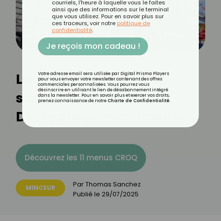
courriels, l'heure à laquelle vous le faites
ainsi que des informations sur le terminal
que vous utilisez. Pour en savoir plus sur
ces traceurs, voir notre
politique de
confidentialité
.
Je reçois mon cadeau !
Les saucisses knackis
Votre adresse email sera utilisée par Digital Prisma Players
pour vous envoyer votre newsletter contenant des offres
commerciales personnalisées. Vous pourrez vous
désinscrire en utilisant le lien de désabonnement intégré
sont-elles caloriques ?
dans la newsletter. Pour en savoir plus et exercer vos droits,
prenez connaissance de notre
Charte de Confidentialité
.
Décryptage nutritionnel
Découvrez les 11 menus CROQ
Par
Thomas Sanchez
MINCEUR
Publié le
29/07/2025