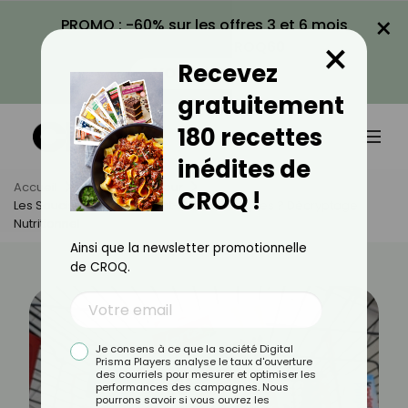
×
PROMO : -60% sur les offres 3 et 6 mois
×
avec le code CROQ60
Recevez
VOIR LA PROMO
gratuitement
180 recettes
inédites de
Accueil
Actus
Minceur
CROQ !
Les Saucisses Knackis Sont-Elles Caloriques ? Décryptage
Nutritionnel
Ainsi que la newsletter promotionnelle
de CROQ.
Je consens à ce que la société Digital
Prisma Players analyse le taux d'ouverture
des courriels pour mesurer et optimiser les
performances des campagnes. Nous
pourrons savoir si vous ouvrez les