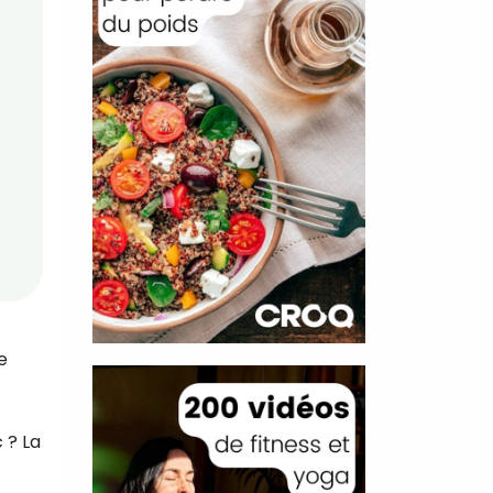
e
 ? La