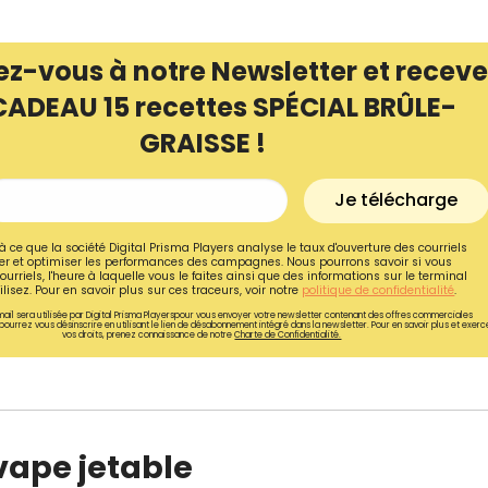
ez-vous à notre Newsletter et receve
CADEAU 15 recettes SPÉCIAL BRÛLE-
GRAISSE !
Je télécharge
à ce que la société Digital Prisma Players analyse le taux d'ouverture des courriels
r et optimiser les performances des campagnes. Nous pourrons savoir si vous
ourriels, l'heure à laquelle vous le faites ainsi que des informations sur le terminal
lisez. Pour en savoir plus sur ces traceurs, voir notre
politique de confidentialité
.
ail sera utilisée par Digital Prisma Playerspour vous envoyer votre newsletter contenant des offres commerciales
pourrez vous désinscrire en utilisant le lien de désabonnement intégré dans la newsletter. Pour en savoir plus et exerc
vos droits, prenez connaissance de notre
Charte de Confidentialité.
Recevez gratuitemen
recettes inédites de
!
vape jetable
Ainsi que la newsletter promotio