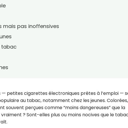
ble
s mais pas inoffensives
eunes
s tabac
ines
 — petites cigarettes électroniques prêtes à l’emploi — s
pulaire au tabac, notamment chez les jeunes. Colorées,
 sont souvent perçues comme “moins dangereuses” que la
il vraiment ? Sont-elles plus ou moins nocives que le tabac
aît.