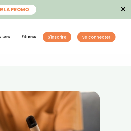
×
R LA PROMO
vices
Fitness
S'inscrire
Se connecter