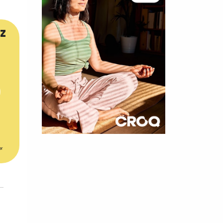
z
×
er
t 180
 CROQ
nnelle de