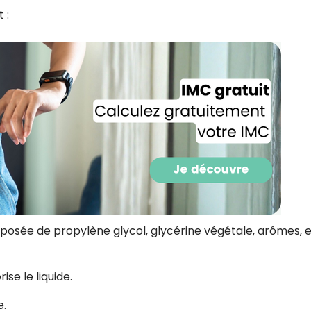
CROQ.
 :
Je consens à ce que la société Digi
Prisma Players analyse le taux d'ou
des courriels pour mesurer et optim
performances des campagnes. No
pourrons savoir si vous ouvrez les co
l'heure à laquelle vous le faites ains
des informations sur le terminal qu
utilisez. Pour en savoir plus sur ces 
voir notre
politique de confidentialit
Je reçois mon cadeau !
posée de propylène glycol, glycérine végétale, arômes, e
Votre adresse email sera utilisée par Digital Prisma Playe
envoyer votre newsletter contenant des offres commercial
personnalisées. Vous pourrez vous désinscrire en utilisan
désabonnement intégré dans la newsletter. Pour en savoi
ise le liquide.
exercer vos droits, prenez connaissance de notre
Charte 
Confidentialité
.
e.