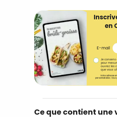
Inscriv
en 
E-mail
Je consens 
pour mesure
ouvrez les c
que vous uti
Votre adresse em
personnalisées. Vous 
Ce que contient une 