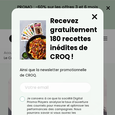
×
PROMO : -60% sur les offres 3 et 6 mois
×
avec le code CROQ60
Recevez
VOIR LA PROMO
gratuitement
180 recettes
inédites de
Accueil
Actus
Santé
CROQ !
Le Cancer Peut-Il Être Contagieux ?
Ainsi que la newsletter promotionnelle
de CROQ.
Je consens à ce que la société Digital
Prisma Players analyse le taux d'ouverture
des courriels pour mesurer et optimiser les
performances des campagnes. Nous
pourrons savoir si vous ouvrez les