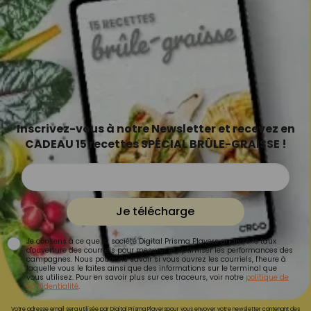
Inscrivez-vous à notre Newsletter et recevez en
CADEAU 15 recettes SPÉCIAL BRÛLE-GRAISSE !
Je télécharge
Je consens à ce que la société Digital Prisma Players analyse le taux
d'ouverture des courriels pour mesurer et optimiser les performances des
campagnes. Nous pourrons savoir si vous ouvrez les courriels, l'heure à
laquelle vous le faites ainsi que des informations sur le terminal que
vous utilisez. Pour en savoir plus sur ces traceurs, voir notre
politique de
confidentialité
.
Votre adresse email sera utilisée par Digital Prisma Playerspour vous envoyer votre newsletter contenant des