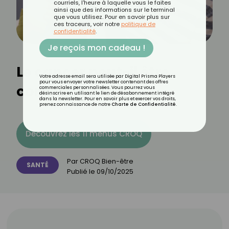
courriels, l'heure à laquelle vous le faites
ainsi que des informations sur le terminal
que vous utilisez. Pour en savoir plus sur
ces traceurs, voir notre
politique de
confidentialité
.
Je reçois mon cadeau !
Le cancer peut-il être
Votre adresse email sera utilisée par Digital Prisma Players
pour vous envoyer votre newsletter contenant des offres
contagieux ?
commerciales personnalisées. Vous pourrez vous
désinscrire en utilisant le lien de désabonnement intégré
dans la newsletter. Pour en savoir plus et exercer vos droits,
prenez connaissance de notre
Charte de Confidentialité
.
Découvrez les 11 menus CROQ
Par
CROQ Bien-être
SANTÉ
Publié le
09/10/2025