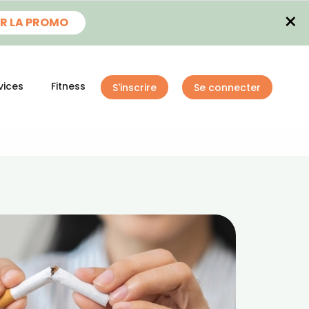
×
R LA PROMO
vices
Fitness
S'inscrire
Se connecter