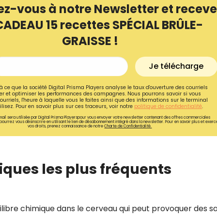
ez-vous à notre Newsletter et receve
CADEAU 15 recettes SPÉCIAL BRÛLE-
GRAISSE !
Je télécharge
à ce que la société Digital Prisma Players analyse le taux d'ouverture des courriels
r et optimiser les performances des campagnes. Nous pourrons savoir si vous
ourriels, l'heure à laquelle vous le faites ainsi que des informations sur le terminal
lisez. Pour en savoir plus sur ces traceurs, voir notre
politique de confidentialité
.
ail sera utilisée par Digital Prisma Playerspour vous envoyer votre newsletter contenant des offres commerciales
pourrez vous désinscrire en utilisant le lien de désabonnement intégré dans la newsletter. Pour en savoir plus et exerc
vos droits, prenez connaissance de notre
Charte de Confidentialité.
Recevez gratuitemen
ques les plus fréquents
recettes inédites de
!
uilibre chimique dans le cerveau qui peut provoquer des s
Ainsi que la newsletter promotio