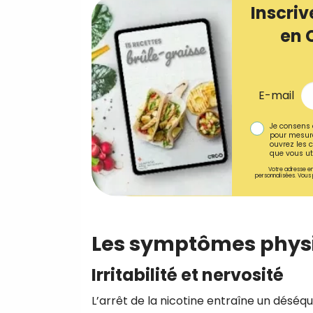
Inscriv
en 
E-mail
Je consens 
pour mesure
ouvrez les c
que vous uti
Votre adresse em
personnalisées. Vous 
Les symptômes physi
Irritabilité et nervosité
L’arrêt de la nicotine entraîne un déséq