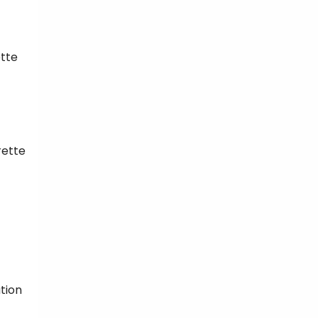
ette
rette
tion