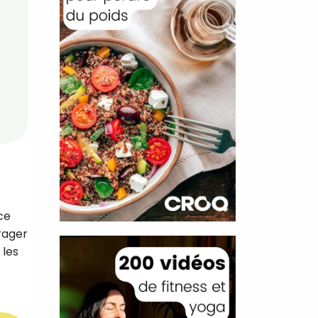
ce
rager
 les