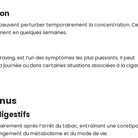
ion
tress peuvent perturber temporairement la concentration. C
ement en quelques semaines.
raving, est l’un des symptômes les plus puissants. Il peut
 journée ou dans certaines situations associées à la ciga
nnus
igestifs
orairement après l’arrêt du tabac, entraînant une constipa
hangement du métabolisme et du mode de vie.