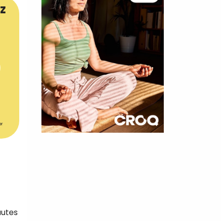
z
er
×
t 180
 CROQ
autes
nnelle de