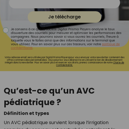
Je télécharge
Je consens à ce que la société Digital Prisma Players analyse le taux
d'ouverture des courriels pour mesurer et optimiser les performances des
campagnes. Nous pourrons savoir si vous ouvrez les courriels, l'heure à
laquelle vous le faites ainsi que des informations sur le terminal que
vous utilisez. Pour en savoir plus sur ces traceurs, voir notre
politique de
confidentialité
.
Votre adresse email sera utilisée par Digital Prisma Playerspour vous envoyer votre newsletter contenant des
offres commerciales personnalisées. Vous pourrez vous désinscrire en utilisant le lien de désabonnement
intégré dans la newsletter. Pour en savoir plus et exercer vos droits, prenez connaissance de notre
Charte de
Confidentialité.
Qu’est-ce qu’un AVC
pédiatrique ?
Définition et types
Un AVC pédiatrique survient lorsque l’irrigation