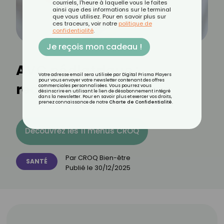
courriels, l'heure à laquelle vous le faites
ainsi que des informations sur le terminal
que vous utilisez. Pour en savoir plus sur
ces traceurs, voir notre
politique de
confidentialité
.
Je reçois mon cadeau !
AVC pédiatrique :
Votre adresse email sera utilisée par Digital Prisma Players
pour vous envoyer votre newsletter contenant des offres
reconnaître les signes
commerciales personnalisées. Vous pourrez vous
désinscrire en utilisant le lien de désabonnement intégré
dans la newsletter. Pour en savoir plus et exercer vos droits,
prenez connaissance de notre
Charte de Confidentialité
.
Découvrez les 11 menus CROQ
Par
CROQ Bien-être
SANTÉ
Publié le
30/12/2025