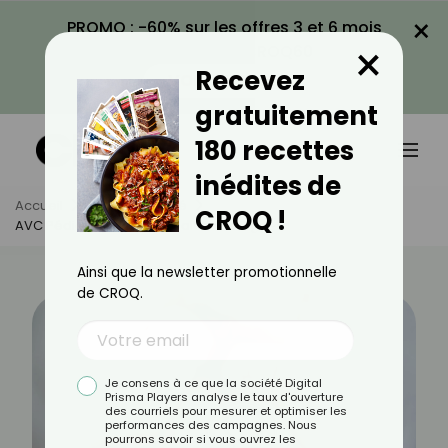
×
PROMO : -60% sur les offres 3 et 6 mois
×
avec le code CROQ60
Recevez
VOIR LA PROMO
gratuitement
180 recettes
inédites de
Accueil
Actus
Santé
CROQ !
AVC Pédiatrique : Reconnaître Les Signes
Ainsi que la newsletter promotionnelle
de CROQ.
Je consens à ce que la société Digital
Prisma Players analyse le taux d'ouverture
des courriels pour mesurer et optimiser les
performances des campagnes. Nous
pourrons savoir si vous ouvrez les