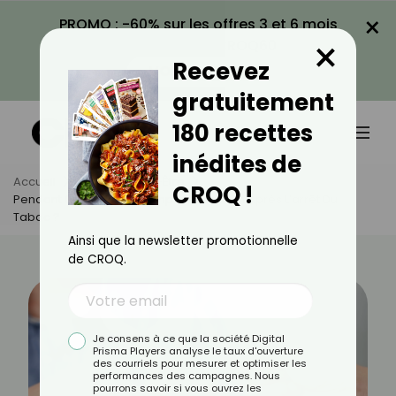
×
PROMO : -60% sur les offres 3 et 6 mois
×
avec le code CROQ60
Recevez
VOIR LA PROMO
gratuitement
180 recettes
inédites de
Accueil
Actus
Bien-Être
CROQ !
Pendant Combien De Temps Grossit-On Après L’arrêt Du
Tabac ?
Ainsi que la newsletter promotionnelle
de CROQ.
Je consens à ce que la société Digital
Prisma Players analyse le taux d'ouverture
des courriels pour mesurer et optimiser les
performances des campagnes. Nous
pourrons savoir si vous ouvrez les