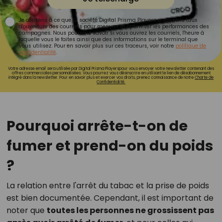
Je consens à ce que la société Digital Prisma Players analyse le taux
d'ouverture des courriels pour mesurer et optimiser les performances des
campagnes. Nous pourrons savoir si vous ouvrez les courriels, l'heure à
laquelle vous le faites ainsi que des informations sur le terminal que
vous utilisez. Pour en savoir plus sur ces traceurs, voir notre
politique de
confidentialité
.
Votre adresse email sera utilisée par Digital Prisma Playerspour vous envoyer votre newsletter contenant des
offres commerciales personnalisées. Vous pourrez vous désinscrire en utilisant le lien de désabonnement
intégré dans la newsletter. Pour en savoir plus et exercer vos droits, prenez connaissance de notre
Charte de
Confidentialité.
Pourquoi arrête-t-on de
fumer et prend-on du poids
?
La relation entre l'arrêt du tabac et la prise de poids
est bien documentée. Cependant, il est important de
noter que
toutes les personnes ne grossissent pas