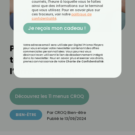
courriels, l'heure à laquelle vous le faites
ainsi que des informations sur le terminal
que vous utilisez. Pour en savoir plus sur
ces traceurs, voir notre
politique de
confidentialité
.
Je reçois mon cadeau !
Pendant combien de
Votre adresse email sera utilisée par Digital Prisma Players
pour vous envoyer votre newsletter contenant des offres
commerciales personnalisées. Vous pourrez vous
désinscrire en utilisant le lien de désabonnement intégré
temps grossit-on après
dans la newsletter. Pour en savoir plus et exercer vos droits,
prenez connaissance de notre
Charte de Confidentialité
.
l’arrêt du tabac ?
Découvrez les 11 menus CROQ
Par
CROQ Bien-être
BIEN-ÊTRE
Publié le
13/09/2024