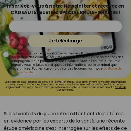
Inscrivez-vous à notre Newsletter et recevez en
CADEAU 15 recettes SPÉCIAL BRÛLE-GRAISSE !
Je télécharge
Je consens à ce que la société Digital Prisma Players analyse le taux
d'ouverture des courriels pour mesurer et optimiser les performances des
campagnes. Nous pourrons savoir si vous ouvrez les courriels, l'heure à
laquelle vous le faites ainsi que des informations sur le terminal que
vous utilisez. Pour en savoir plus sur ces traceurs, voir notre
politique de
confidentialité
.
Votre adresse email sera utilisée par Digital Prisma Playerspour vous envoyer votre newsletter contenant des
offres commerciales personnalisées. Vous pourrez vous désinscrire en utilisant le lien de désabonnement
intégré dans la newsletter. Pour en savoir plus et exercer vos droits, prenez connaissance de notre
Charte de
Confidentialité.
Si les bienfaits du jeûne intermittent ont déjà été mis
en évidence par les experts de la santé, une récente
étude américaine s’est interrogée sur les effets de ce