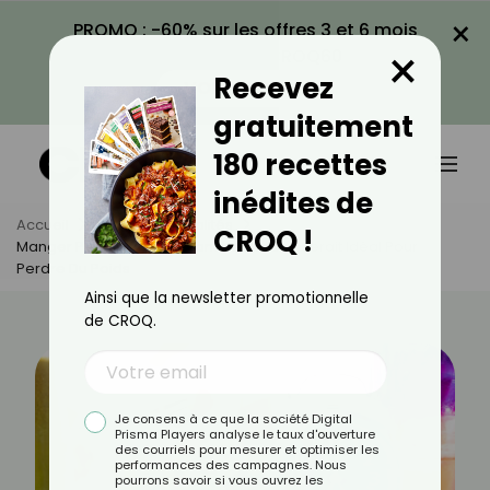
×
PROMO : -60% sur les offres 3 et 6 mois
×
avec le code CROQ60
Recevez
VOIR LA PROMO
gratuitement
180 recettes
inédites de
Accueil
Actus
Actualités
CROQ !
Manger Pendant Cette Tranche Horaire Serait Idéal Pour
Perdre Du Poids
Ainsi que la newsletter promotionnelle
de CROQ.
Je consens à ce que la société Digital
Prisma Players analyse le taux d'ouverture
des courriels pour mesurer et optimiser les
performances des campagnes. Nous
pourrons savoir si vous ouvrez les