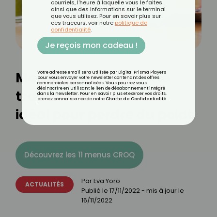
courriels, l'heure à laquelle vous le faites
ainsi que des informations sur le terminal
que vous utilisez. Pour en savoir plus sur
ces traceurs, voir notre
politique de
confidentialité
.
Je reçois mon cadeau !
Manger pendant cette
Votre adresse email sera utilisée par Digital Prisma Players
pour vous envoyer votre newsletter contenant des offres
commerciales personnalisées. Vous pourrez vous
désinscrire en utilisant le lien de désabonnement intégré
tranche horaire serait
dans la newsletter. Pour en savoir plus et exercer vos droits,
prenez connaissance de notre
Charte de Confidentialité
.
idéal pour perdre du poids
Découvrez les 11 menus CROQ
Par
Eva Yoro
ACTUALITÉS
Publié le
17/11/2022
- mis à jour le
16/11/2022