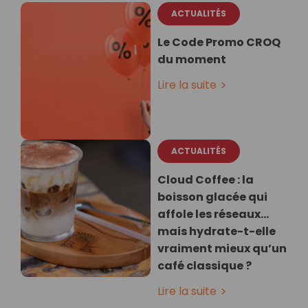
ACTUALITÉS
Le Code Promo CROQ
du moment
Lire la suite
ACTUALITÉS
Cloud Coffee : la
boisson glacée qui
affole les réseaux…
mais hydrate-t-elle
vraiment mieux qu’un
café classique ?
Lire la suite