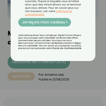
courriels, l'heure à laquelle vous le faites
ainsi que des informations sur le terminal
que vous utilisez. Pour en savoir plus sur
ces traceurs, voir notre
politique de
confidentialité
.
Je reçois mon cadeau !
Ménage : ce que le
Votre adresse email sera utilisée par Digital Prisma Players
pour vous envoyer votre newsletter contenant des offres
dentifrice peut nettoyer
commerciales personnalisées. Vous pourrez vous
désinscrire en utilisant le lien de désabonnement intégré
dans la newsletter. Pour en savoir plus et exercer vos droits,
prenez connaissance de notre
Charte de Confidentialité
.
Découvrez les 11 menus CROQ
Par
Ameline Lieb
QUOTIDIEN
Publié le
21/08/2025