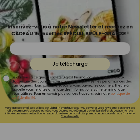
Inscrivez-vous à notre Newsletter et recevez en
CADEAU 15 recettes SPÉCIAL BRÛLE-GRAISSE !
Je télécharge
Je consens à ce que la société Digital Prisma Players analyse le taux
d'ouverture des courriels pour mesurer et optimiser les performances des
campagnes. Nous pourrons savoir si vous ouvrez les courriels, l'heure à
laquelle vous le faites ainsi que des informations sur le terminal que
vous utilisez. Pour en savoir plus sur ces traceurs, voir notre
politique de
confidentialité
.
Votre adresse email sera utilisée par Digital Prisma Playerspour vous envoyer votre newsletter contenant des
offres commerciales personnalisées. Vous pourrez vous désinscrire en utilisant le lien de désabonnement
intégré dans la newsletter. Pour en savoir plus et exercer vos droits, prenez connaissance de notre
Charte de
Confidentialité.