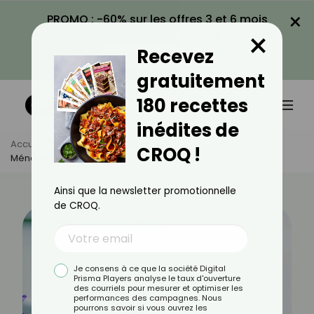
×
PROMO : -60% sur les offres 3 et 6 mois
×
avec le code CROQ60
Recevez
VOIR LA PROMO
gratuitement
180 recettes
inédites de
Accueil
Actus
Quotidien
CROQ !
Ménage : Ce Que Le Dentifrice Peut Nettoyer
Ainsi que la newsletter promotionnelle
de CROQ.
Je consens à ce que la société Digital
Prisma Players analyse le taux d'ouverture
des courriels pour mesurer et optimiser les
performances des campagnes. Nous
pourrons savoir si vous ouvrez les