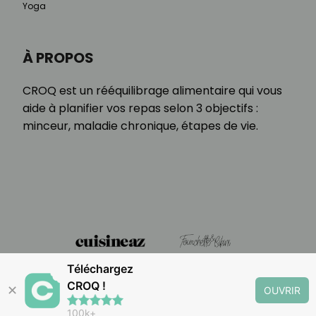
Yoga
À PROPOS
CROQ est un rééquilibrage alimentaire qui vous
aide à planifier vos repas selon 3 objectifs :
minceur, maladie chronique, étapes de vie.
Téléchargez
CROQ !
✕
OUVRIR
100k+