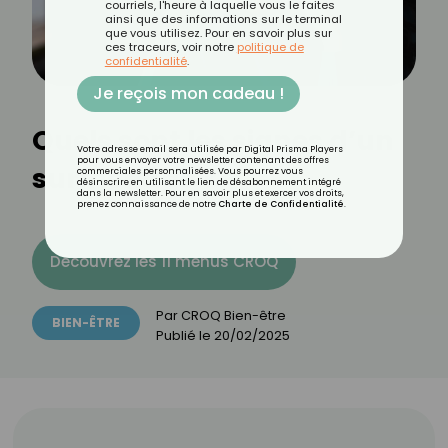
courriels, l'heure à laquelle vous le faites
ainsi que des informations sur le terminal
que vous utilisez. Pour en savoir plus sur
ces traceurs, voir notre
politique de
confidentialité
.
Je reçois mon cadeau !
Quels sont les signes d’un
Votre adresse email sera utilisée par Digital Prisma Players
pour vous envoyer votre newsletter contenant des offres
surmenage ?
commerciales personnalisées. Vous pourrez vous
désinscrire en utilisant le lien de désabonnement intégré
dans la newsletter. Pour en savoir plus et exercer vos droits,
prenez connaissance de notre
Charte de Confidentialité
.
Découvrez les 11 menus CROQ
Par
CROQ Bien-être
BIEN-ÊTRE
Publié le
20/02/2025