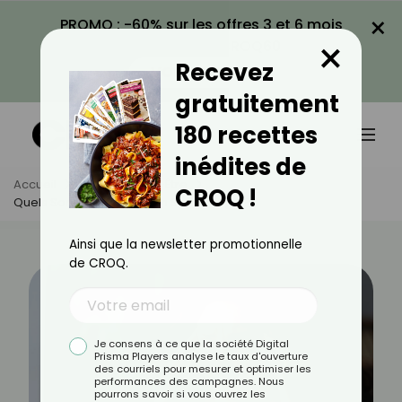
×
PROMO : -60% sur les offres 3 et 6 mois
×
avec le code CROQ60
Recevez
VOIR LA PROMO
gratuitement
180 recettes
inédites de
Accueil
Actus
Bien-Être
CROQ !
Quels Sont Les Signes D’un Surmenage ?
Ainsi que la newsletter promotionnelle
de CROQ.
Je consens à ce que la société Digital
Prisma Players analyse le taux d'ouverture
des courriels pour mesurer et optimiser les
performances des campagnes. Nous
pourrons savoir si vous ouvrez les