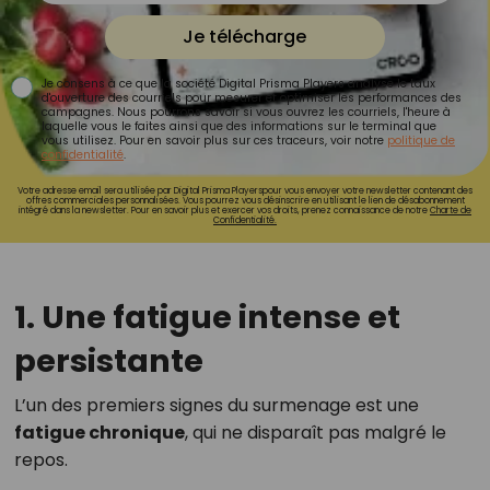
Je télécharge
Je consens à ce que la société Digital Prisma Players analyse le taux
d'ouverture des courriels pour mesurer et optimiser les performances des
campagnes. Nous pourrons savoir si vous ouvrez les courriels, l'heure à
laquelle vous le faites ainsi que des informations sur le terminal que
vous utilisez. Pour en savoir plus sur ces traceurs, voir notre
politique de
confidentialité
.
Votre adresse email sera utilisée par Digital Prisma Playerspour vous envoyer votre newsletter contenant des
offres commerciales personnalisées. Vous pourrez vous désinscrire en utilisant le lien de désabonnement
intégré dans la newsletter. Pour en savoir plus et exercer vos droits, prenez connaissance de notre
Charte de
Confidentialité.
1. Une fatigue intense et
persistante
L’un des premiers signes du surmenage est une
fatigue chronique
, qui ne disparaît pas malgré le
repos.