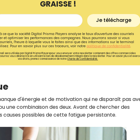
GRAISSE !
Je télécharge
à ce que la société Digital Prisma Players analyse le taux d'ouverture des courriels
r et optimiser les performances des campagnes. Nous pourrons savoir si vous
ourriels, l'heure à laquelle vous le faites ainsi que des informations sur le terminal
lisez. Pour en savoir plus sur ces traceurs, voir notre
politique de confidentialité
.
ail sera utilisée par Digital Prisma Playerspour vous envoyer votre newsletter contenant des offres commerciales
pourrez vous désinscrire en utilisant le lien de désabonnement intégré dans la newsletter. Pour en savoir plus et exerc
vos droits, prenez connaissance de notre
Charte de Confidentialité.
ue
anque d'énergie et de motivation qui ne disparaît pas av
Recevez gratuitemen
, ou une combinaison des deux. Avant de chercher des
recettes inédites de
es causes possibles de cette fatigue persistante.
!
Ainsi que la newsletter promotio