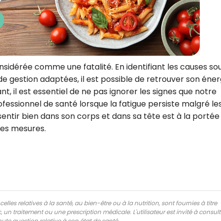
nsidérée comme une fatalité. En identifiant les causes so
e gestion adaptées, il est possible de retrouver son éner
nt, il est essentiel de ne pas ignorer les signes que notre
fessionnel de santé lorsque la fatigue persiste malgré le
sentir bien dans son corps et dans sa tête est à la portée
nes mesures.
lles relatives à la santé, au bien-être ou à la nutrition, sont fournies à titre
 un traitement ou une prescription médicale. L'utilisateur est invité à consul
ute question relative à son état de santé.