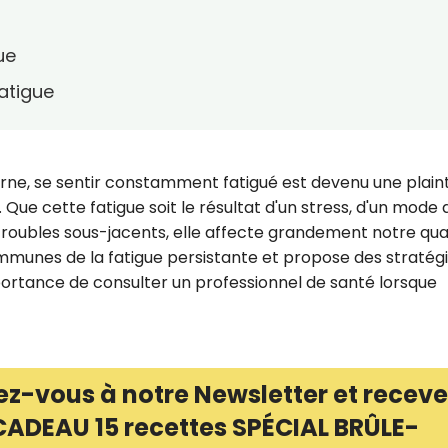
ue
atigue
ne, se sentir constamment fatigué est devenu une plain
Que cette fatigue soit le résultat d'un stress, d'un mode 
troubles sous-jacents, elle affecte grandement notre qua
ommunes de la fatigue persistante et propose des stratég
portance de consulter un professionnel de santé lorsque
ez-vous à notre Newsletter et receve
CADEAU 15 recettes SPÉCIAL BRÛLE-