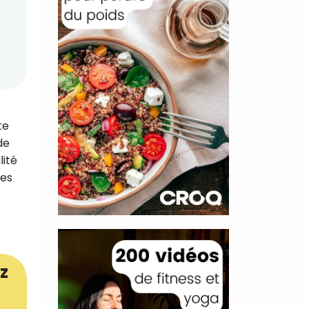
te
de
lité
ies
z