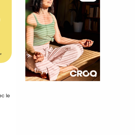
er
×
ec le
t 180
 CROQ
nnelle de