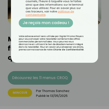
courriels, l'heure à laquelle vous le faites
ainsi que des informations sur le terminal
que vous utilisez. Pour en savoir plus sur
ces traceurs, voir notre
politique de
confidentialité
.
Je reçois mon cadeau !
Méthode 3-2-8 : la routine
Votre adresse email sera utilisée par Digital Prisma Players
pour vous envoyer votre newsletter contenant des offres
commerciales personnalisées. Vous pourrez vous
désinscrire en utilisant le lien de désabonnement intégré
fitness simple et efficace
dans la newsletter. Pour en savoir plus et exercer vos droits,
prenez connaissance de notre
Charte de Confidentialité
.
qui fait fondre les kilos
Découvrez les 11 menus CROQ
Par
Thomas Sanchez
MINCEUR
Publié le
13/05/2025