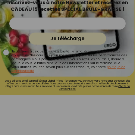
Inscrivez-vous à notre Newsletter et recevez en
CADEAU 15 recettes SPÉCIAL BRÛLE-GRAISSE !
Je télécharge
Je consens à ce que la société Digital Prisma Players analyse le taux
d'ouverture des courriels pour mesurer et optimiser les performances des
campagnes. Nous pourrons savoir si vous ouvrez les courriels, l'heure à
laquelle vous le faites ainsi que des informations sur le terminal que
vous utilisez. Pour en savoir plus sur ces traceurs, voir notre
politique de
confidentialité
.
Votre adresse email sera utilisée par Digital Prisma Playerspour vous envoyer votre newsletter contenant des
offres commerciales personnalisées. Vous pourrez vous désinscrire en utilisant le lien de désabonnement
intégré dans la newsletter. Pour en savoir plus et exercer vos droits, prenez connaissance de notre
Charte de
Confidentialité.