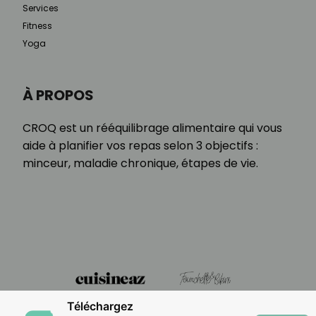
Services
Fitness
Yoga
À PROPOS
CROQ est un rééquilibrage alimentaire qui vous
aide à planifier vos repas selon 3 objectifs :
minceur, maladie chronique, étapes de vie.
Téléchargez