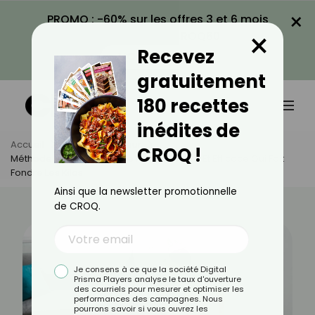
×
PROMO : -60% sur les offres 3 et 6 mois
×
avec le code CROQ60
Recevez
VOIR LA PROMO
gratuitement
180 recettes
inédites de
Accueil
Actus
Minceur
CROQ !
Méthode 3-2-8 : La Routine Fitness Simple Et Efficace Qui Fait
Fondre Les Kilos
Ainsi que la newsletter promotionnelle
de CROQ.
Je consens à ce que la société Digital
Prisma Players analyse le taux d'ouverture
des courriels pour mesurer et optimiser les
performances des campagnes. Nous
pourrons savoir si vous ouvrez les