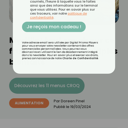
courriels, l'heure à laquelle vous le faites
ainsi que des informations sur le terminal
que vous utilisez. Pour en savoir plus sur
ces traceurs, voir notre
politique de
confidentialité
.
Je reçois mon cadeau !
Myrtille : tout savoir sur ce
Votre adresse email sera utilisée par Digital Prisma Players
pour vous envoyer votre newsletter contenant des offres
fruit des bois aux multiples
commerciales personnalisées. Vous pourrez vous
désinscrire en utilisant le lien de désabonnement intégré
dans la newsletter. Pour en savoir plus et exercer vos droits,
bienfaits
prenez connaissance de notre
Charte de Confidentialité
.
Découvrez les 11 menus CROQ
Par
Doreen Pinel
ALIMENTATION
Publié le
19/03/2024