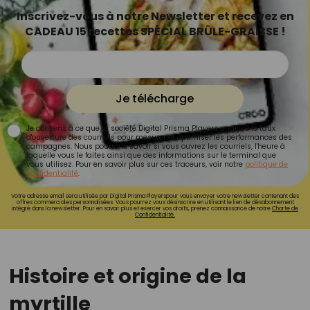
Inscrivez-vous à notre Newsletter et recevez en
CADEAU 15 recettes SPÉCIAL BRÛLE-GRAISSE !
Je télécharge
Je consens à ce que la société Digital Prisma Players analyse le taux
d'ouverture des courriels pour mesurer et optimiser les performances des
campagnes. Nous pourrons savoir si vous ouvrez les courriels, l'heure à
laquelle vous le faites ainsi que des informations sur le terminal que
vous utilisez. Pour en savoir plus sur ces traceurs, voir notre
politique de
confidentialité
.
Votre adresse email sera utilisée par Digital Prisma Playerspour vous envoyer votre newsletter contenant des
offres commerciales personnalisées. Vous pourrez vous désinscrire en utilisant le lien de désabonnement
intégré dans la newsletter. Pour en savoir plus et exercer vos droits, prenez connaissance de notre
Charte de
Confidentialité.
Histoire et origine de la
myrtille