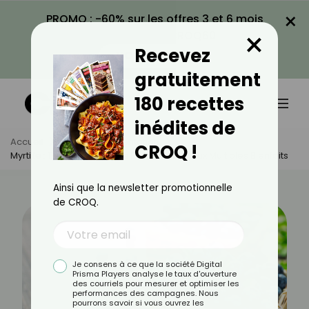
×
PROMO : -60% sur les offres 3 et 6 mois
×
avec le code CROQ60
Recevez
VOIR LA PROMO
gratuitement
180 recettes
inédites de
Accueil
Actus
Alimentation
CROQ !
Myrtille : Tout Savoir Sur Ce Fruit Des Bois Aux Multiples Bienfaits
Ainsi que la newsletter promotionnelle
de CROQ.
Je consens à ce que la société Digital
Prisma Players analyse le taux d'ouverture
des courriels pour mesurer et optimiser les
performances des campagnes. Nous
pourrons savoir si vous ouvrez les