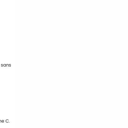
s sans
ne C.