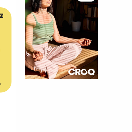
z
×
er
t 180
 CROQ
nnelle de