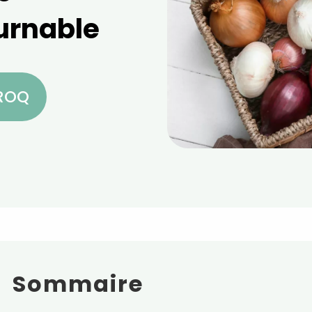
urnable
CROQ
Sommaire