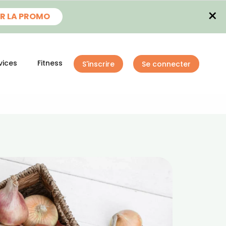
×
R LA PROMO
vices
Fitness
S'inscrire
Se connecter