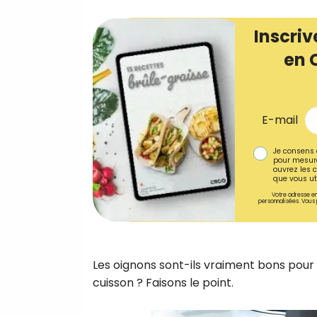
Inscriv
en 
E-mail
Je consens 
pour mesure
ouvrez les c
que vous uti
Votre adresse em
personnalisées. Vous 
Les oignons sont-ils vraiment bons pour l
cuisson ? Faisons le point.