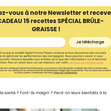
ez-vous à notre Newsletter et receve
CADEAU 15 recettes SPÉCIAL BRÛLE-
GRAISSE !
Je télécharge
à ce que la société Digital Prisma Players analyse le taux d'ouverture des courriels
r et optimiser les performances des campagnes. Nous pourrons savoir si vous
ourriels, l'heure à laquelle vous le faites ainsi que des informations sur le terminal
lisez. Pour en savoir plus sur ces traceurs, voir notre
politique de confidentialité
.
ail sera utilisée par Digital Prisma Playerspour vous envoyer votre newsletter contenant des offres commerciales
pourrez vous désinscrire en utilisant le lien de désabonnement intégré dans la newsletter. Pour en savoir plus et exerc
vos droits, prenez connaissance de notre
Charte de Confidentialité.
Recevez gratuitemen
recettes inédites de
a santé ? Font-ils maigrir ? Perd-on leurs bienfaits à la
!
Ainsi que la newsletter promotio