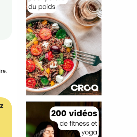
re,
z