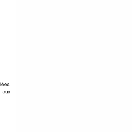
tal
verture
iser les
us
urriels,
i que
e vous
traceurs,
é
.
lées.
r aux
rs pour vous
es
t le lien de
r plus et
de