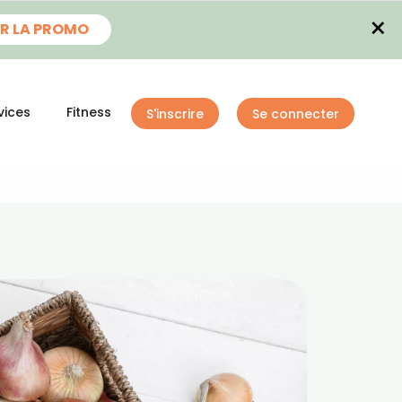
×
R LA PROMO
vices
Fitness
S'inscrire
Se connecter