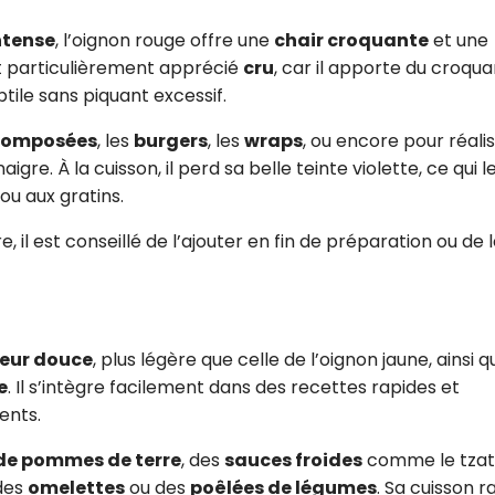
ntense
, l’oignon rouge offre une
chair croquante
et une
st particulièrement apprécié
cru
, car il apporte du croqua
tile sans piquant excessif.
composées
, les
burgers
, les
wraps
, ou encore pour réali
aigre. À la cuisson, il perd sa belle teinte violette, ce qui l
ou aux gratins.
, il est conseillé de l’ajouter en fin de préparation ou de 
eur douce
, plus légère que celle de l’oignon jaune, ainsi q
e
. Il s’intègre facilement dans des recettes rapides et
ents.
de pommes de terre
, des
sauces froides
comme le tzatz
 des
omelettes
ou des
poêlées de légumes
. Sa cuisson r