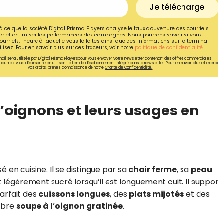
Je télécharge
à ce que la société Digital Prisma Players analyse le taux d'ouverture des courriels
r et optimiser les performances des campagnes. Nous pourrons savoir si vous
ourriels, l'heure à laquelle vous le faites ainsi que des informations sur le terminal
lisez. Pour en savoir plus sur ces traceurs, voir notre
politique de confidentialité
.
ail sera utilisée par Digital Prisma Playerspour vous envoyer votre newsletter contenant des offres commerciales
pourrez vous désinscrire en utilisant le lien de désabonnement intégré dans la newsletter. Pour en savoir plus et exerc
vos droits, prenez connaissance de notre
Charte de Confidentialité.
d’oignons et leurs usages en
Recevez gratuitemen
sé en cuisine. Il se distingue par sa
chair ferme
, sa
peau
recettes inédites de
nt légèrement sucré lorsqu’il est longuement cuit. Il suppo
!
 parfait des
cuissons longues
, des
plats mijotés
et des
èbre
soupe à l’oignon gratinée
.
Ainsi que la newsletter promotio