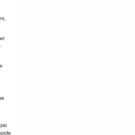
nt,
ser
e
le
ue
iki
apide