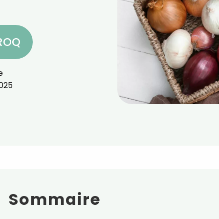
CROQ
e
025
Sommaire