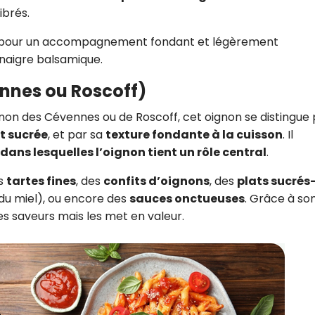
ibrés.
 pour un accompagnement fondant et légèrement
inaigre balsamique.
nnes ou Roscoff)
gnon des Cévennes ou de Roscoff, cet oignon se distingue
et sucrée
, et par sa
texture fondante à la cuisson
. Il
dans lesquelles l’oignon tient un rôle central
.
es
tartes fines
, des
confits d’oignons
, des
plats sucrés
du miel), ou encore des
sauces onctueuses
. Grâce à so
es saveurs mais les met en valeur.