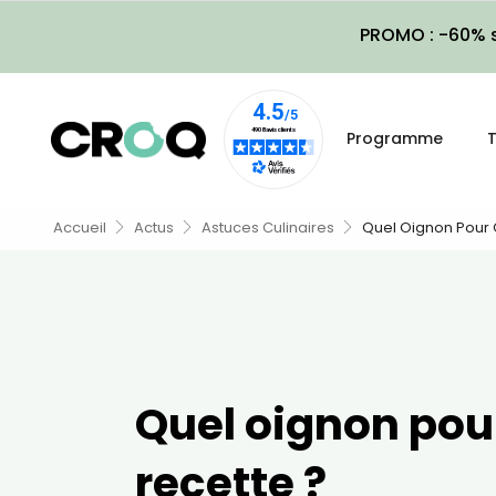
PROMO : -60% s
Programme
T
Accueil
Actus
Astuces Culinaires
Quel Oignon Pour 
Quel oignon pou
recette ?