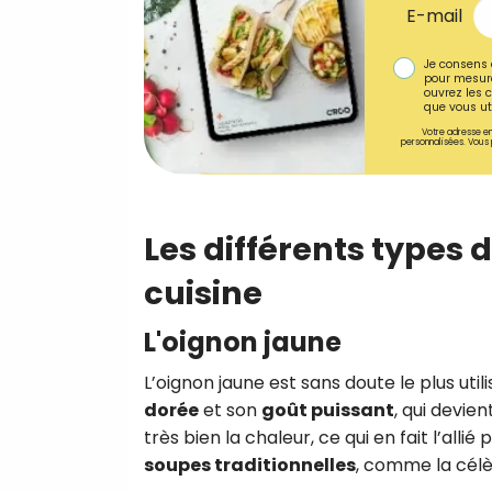
E-mail
Je consens 
pour mesure
ouvrez les c
que vous uti
Votre adresse em
personnalisées. Vous 
Les différents types 
cuisine
L'oignon jaune
L’oignon jaune est sans doute le plus utili
dorée
et son
goût puissant
, qui devie
très bien la chaleur, ce qui en fait l’allié
soupes traditionnelles
, comme la cél