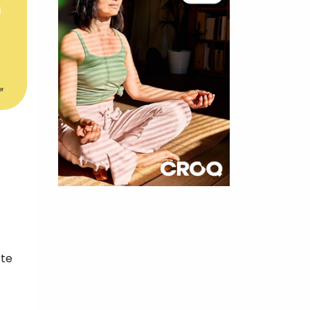
er
×
t 180
 CROQ
rte
nnelle de