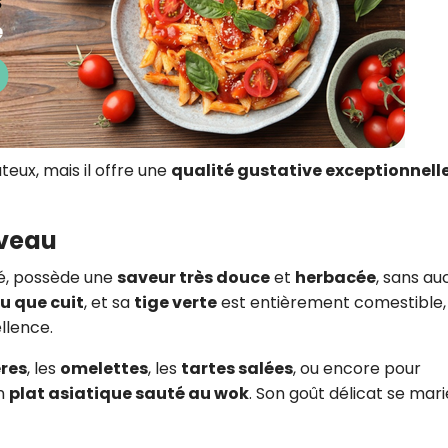
teux, mais il offre une
qualité gustative exceptionnell
uveau
té, possède une
saveur très douce
et
herbacée
, sans a
u que cuit
, et sa
tige verte
est entièrement comestible,
ellence.
ères
, les
omelettes
, les
tartes salées
, ou encore pour
n
plat asiatique sauté au wok
. Son goût délicat se mari