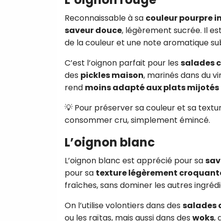
Reconnaissable à sa
couleur pourpre i
saveur douce
, légèrement sucrée. Il e
de la couleur et une note aromatique sub
C’est l’oignon parfait pour les
salades 
des
pickles maison
, marinés dans du vin
rend
moins adapté aux plats mijotés
💡 Pour préserver sa couleur et sa texture
consommer cru, simplement émincé.
L’oignon blanc
L’oignon blanc est apprécié pour sa
sav
pour sa
texture légèrement croquant
fraîches, sans dominer les autres ingrédi
On l’utilise volontiers dans des
salades 
ou les raïtas, mais aussi dans des
woks
,