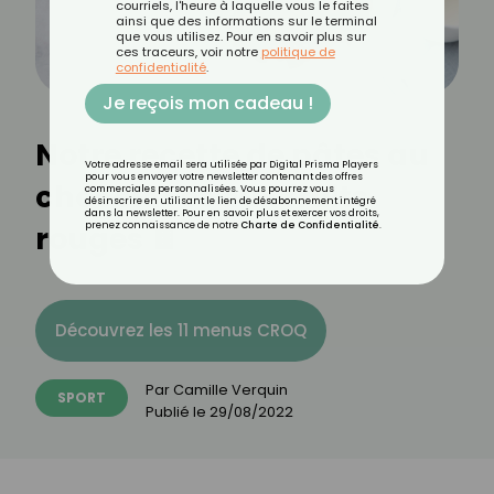
courriels, l'heure à laquelle vous le faites
ainsi que des informations sur le terminal
que vous utilisez. Pour en savoir plus sur
ces traceurs, voir notre
politique de
confidentialité
.
Je reçois mon cadeau !
Notre recette de pâtes au
Votre adresse email sera utilisée par Digital Prisma Players
pour vous envoyer votre newsletter contenant des offres
chocolat et aux fruits
commerciales personnalisées. Vous pourrez vous
désinscrire en utilisant le lien de désabonnement intégré
dans la newsletter. Pour en savoir plus et exercer vos droits,
rouges 🍫
prenez connaissance de notre
Charte de Confidentialité
.
Découvrez les 11 menus CROQ
Par
Camille Verquin
SPORT
Publié le
29/08/2022