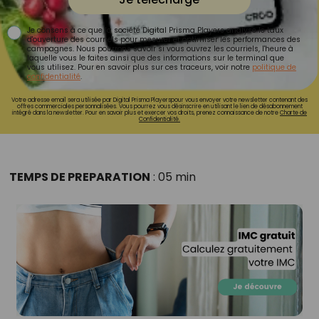
Je consens à ce que la société Digital Prisma Players analyse le taux
d'ouverture des courriels pour mesurer et optimiser les performances des
campagnes. Nous pourrons savoir si vous ouvrez les courriels, l'heure à
laquelle vous le faites ainsi que des informations sur le terminal que
vous utilisez. Pour en savoir plus sur ces traceurs, voir notre
politique de
confidentialité
.
Votre adresse email sera utilisée par Digital Prisma Playerspour vous envoyer votre newsletter contenant des
offres commerciales personnalisées. Vous pourrez vous désinscrire en utilisant le lien de désabonnement
intégré dans la newsletter. Pour en savoir plus et exercer vos droits, prenez connaissance de notre
Charte de
Confidentialité.
TEMPS DE PREPARATION
: 05 min