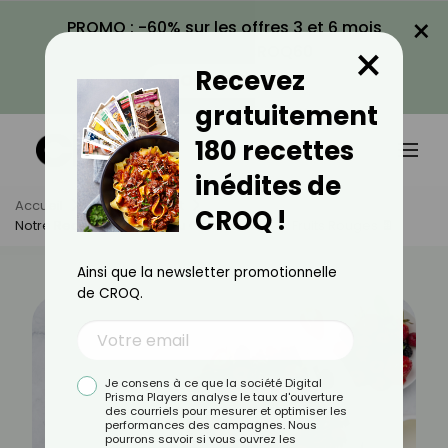
×
PROMO : -60% sur les offres 3 et 6 mois
×
avec le code CROQ60
Recevez
VOIR LA PROMO
gratuitement
180 recettes
inédites de
Accueil
Actus
Sport
CROQ !
Notre Recette De Pâtes Au Chocolat Et Aux Fruits Rouges 🍫
Ainsi que la newsletter promotionnelle
de CROQ.
Je consens à ce que la société Digital
Prisma Players analyse le taux d'ouverture
des courriels pour mesurer et optimiser les
performances des campagnes. Nous
pourrons savoir si vous ouvrez les