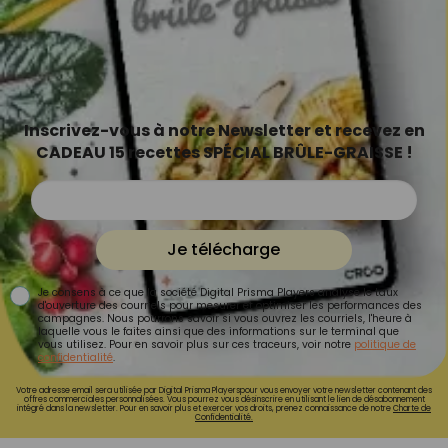
Inscrivez-vous à notre Newsletter et recevez en
CADEAU 15 recettes SPÉCIAL BRÛLE-GRAISSE !
Je télécharge
Je consens à ce que la société Digital Prisma Players analyse le taux
d'ouverture des courriels pour mesurer et optimiser les performances des
campagnes. Nous pourrons savoir si vous ouvrez les courriels, l'heure à
laquelle vous le faites ainsi que des informations sur le terminal que
vous utilisez. Pour en savoir plus sur ces traceurs, voir notre
politique de
confidentialité
.
Votre adresse email sera utilisée par Digital Prisma Playerspour vous envoyer votre newsletter contenant des
offres commerciales personnalisées. Vous pourrez vous désinscrire en utilisant le lien de désabonnement
intégré dans la newsletter. Pour en savoir plus et exercer vos droits, prenez connaissance de notre
Charte de
Confidentialité.