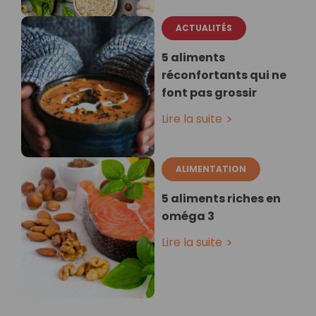
ACTUALITÉS
5 aliments
réconfortants qui ne
font pas grossir
Lire la suite
ALIMENTATION
5 aliments riches en
oméga 3
Lire la suite