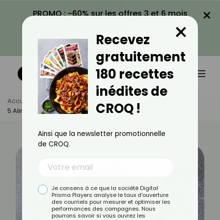
×
PROMO : -60% sur les offres 3 et 6 mois
×
avec le code CROQ60
Recevez
VOIR LA PROMO
gratuitement
180 recettes
inédites de
Accueil
Actus
Alimentation
CROQ !
5 Aliments Que Vous Devriez Manger Tous Les Jours
Ainsi que la newsletter promotionnelle
de CROQ.
Je consens à ce que la société Digital
Prisma Players analyse le taux d'ouverture
des courriels pour mesurer et optimiser les
performances des campagnes. Nous
pourrons savoir si vous ouvrez les