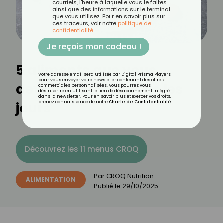
courriels, l'heure à laquelle vous le faites
ainsi que des informations sur le terminal
que vous utilisez. Pour en savoir plus sur
ces traceurs, voir notre
politique de
confidentialité
.
Je reçois mon cadeau !
5 aliments que vous
Votre adresse email sera utilisée par Digital Prisma Players
pour vous envoyer votre newsletter contenant des offres
devriez manger tous les
commerciales personnalisées. Vous pourrez vous
désinscrire en utilisant le lien de désabonnement intégré
dans la newsletter. Pour en savoir plus et exercer vos droits,
jours
prenez connaissance de notre
Charte de Confidentialité
.
Découvrez les 11 menus CROQ
Par
CROQ Nutrition
ALIMENTATION
Publié le
29/10/2025