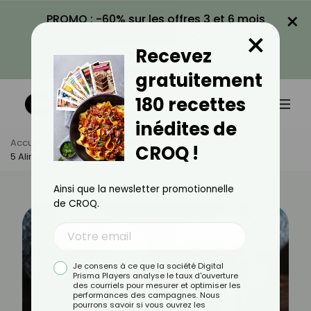
×
PROMO : -60% sur les offres 3 et 6 mois
×
avec le code CROQ60
Recevez
VOIR LA PROMO
gratuitement
180 recettes
inédites de
Accueil
Actus
Actualités
CROQ !
5 Aliments Réconfortants Qui Ne Font Pas Grossir
Ainsi que la newsletter promotionnelle
de CROQ.
Je consens à ce que la société Digital
Prisma Players analyse le taux d'ouverture
des courriels pour mesurer et optimiser les
performances des campagnes. Nous
pourrons savoir si vous ouvrez les