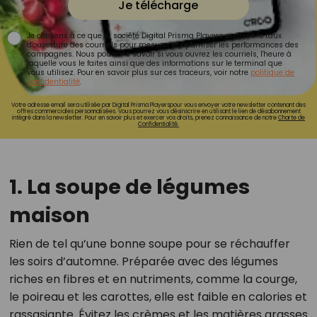
Je télécharge
Je consens à ce que la société Digital Prisma Players analyse le taux
d'ouverture des courriels pour mesurer et optimiser les performances des
campagnes. Nous pourrons savoir si vous ouvrez les courriels, l'heure à
laquelle vous le faites ainsi que des informations sur le terminal que
vous utilisez. Pour en savoir plus sur ces traceurs, voir notre
politique de
confidentialité
.
Votre adresse email sera utilisée par Digital Prisma Playerspour vous envoyer votre newsletter contenant des
offres commerciales personnalisées. Vous pourrez vous désinscrire en utilisant le lien de désabonnement
intégré dans la newsletter. Pour en savoir plus et exercer vos droits, prenez connaissance de notre
Charte de
Confidentialité.
1. La soupe de légumes
maison
Rien de tel qu’une bonne soupe pour se réchauffer
les soirs d’automne. Préparée avec des légumes
riches en fibres et en nutriments, comme la courge,
le poireau et les carottes, elle est faible en calories et
rassasiante. Évitez les crèmes et les matières grasses