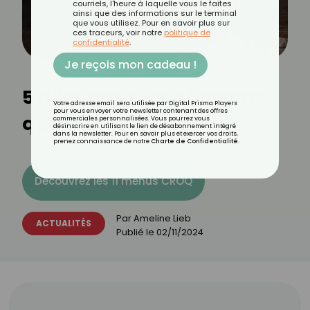
courriels, l'heure à laquelle vous le faites
ainsi que des informations sur le terminal
que vous utilisez. Pour en savoir plus sur
ces traceurs, voir notre
politique de
confidentialité
.
Je reçois mon cadeau !
5 aliments réconfortants
Votre adresse email sera utilisée par Digital Prisma Players
pour vous envoyer votre newsletter contenant des offres
qui ne font pas grossir
commerciales personnalisées. Vous pourrez vous
désinscrire en utilisant le lien de désabonnement intégré
dans la newsletter. Pour en savoir plus et exercer vos droits,
prenez connaissance de notre
Charte de Confidentialité
.
Découvrez les 11 menus CROQ
Par
Ameline Lieb
ACTUALITÉS
Publié le
02/11/2024