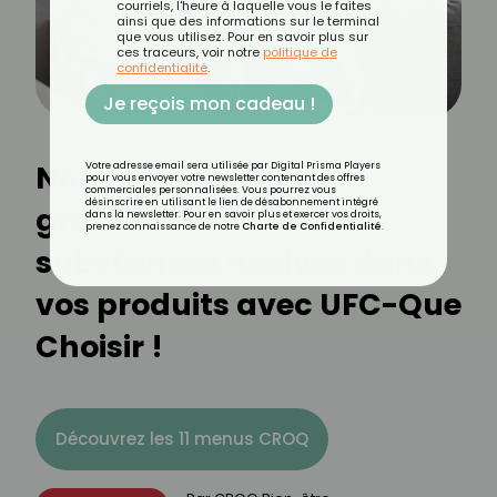
courriels, l'heure à laquelle vous le faites
ainsi que des informations sur le terminal
que vous utilisez. Pour en savoir plus sur
ces traceurs, voir notre
politique de
confidentialité
.
Je reçois mon cadeau !
Nouvelle application
Votre adresse email sera utilisée par Digital Prisma Players
pour vous envoyer votre newsletter contenant des offres
commerciales personnalisées. Vous pourrez vous
désinscrire en utilisant le lien de désabonnement intégré
gratuite : Détectez les
dans la newsletter. Pour en savoir plus et exercer vos droits,
prenez connaissance de notre
Charte de Confidentialité
.
substances nocives dans
vos produits avec UFC-Que
Choisir !
Découvrez les 11 menus CROQ