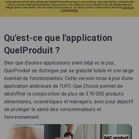
Votre adresse email sera utilisée par Digital Prisma Playerspour vous envoyer votre newsletter contenant des
offres commerciales personnalisées. Vous pourrez vous désinscrire en utilisant le lien de désabonnement
intégré dans la newsletter. Pour en savoir plus et exercer vos droits, prenez connaissance de notre
Charte de
Confidentialité.
Qu'est-ce que l'application
QuelProduit ?
Bien que d'autres applications aient déjà vu le jour,
QuelProduit se distingue par sa gratuité totale et son large
éventail de fonctionnalités. Cette version mise à jour d'une
application antérieure de l'UFC-Que Choisir permet de
déchiffrer la composition de plus de 370 000 produits
alimentaires, cosmétiques et ménagers, avec pour objectif
de protéger la santé des consommateurs et
l'environnement.