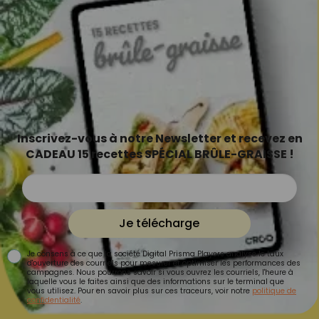
Inscrivez-vous à notre Newsletter et recevez en
CADEAU 15 recettes SPÉCIAL BRÛLE-GRAISSE !
Je télécharge
Je consens à ce que la société Digital Prisma Players analyse le taux
d'ouverture des courriels pour mesurer et optimiser les performances des
campagnes. Nous pourrons savoir si vous ouvrez les courriels, l'heure à
laquelle vous le faites ainsi que des informations sur le terminal que
vous utilisez. Pour en savoir plus sur ces traceurs, voir notre
politique de
confidentialité
.