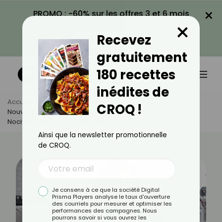
×
PROMO : -60% sur les offres 3 et 6 mois
×
avec le code CROQ60
Recevez
VOIR LA PROMO
gratuitement
180 recettes
inédites de
Accueil
Actus
Actualités
CROQ !
Nouvelle Application Gratuite : Détectez Les Substances
Nocives Dans Vos Produits Avec UFC-Que Choisir !
Ainsi que la newsletter promotionnelle
de CROQ.
Je consens à ce que la société Digital
Prisma Players analyse le taux d'ouverture
des courriels pour mesurer et optimiser les
performances des campagnes. Nous
pourrons savoir si vous ouvrez les