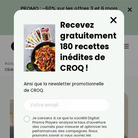
×
PROMO : -60% sur les offres 3 et 6 mois
×
avec le code CROQ60
Recevez
VOIR LA PROMO
gratuitement
180 recettes
inédites de
Accueil
Actus
Minceur
CROQ !
Obésité Génétique : Comment La Détecter ?
Ainsi que la newsletter promotionnelle
de CROQ.
Je consens à ce que la société Digital
Prisma Players analyse le taux d'ouverture
des courriels pour mesurer et optimiser les
performances des campagnes. Nous
pourrons savoir si vous ouvrez les