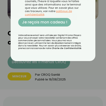
courriels, l'heure à laquelle vous le faites
ainsi que des informations sur le terminal
que vous utilisez. Pour en savoir plus sur
ces traceurs, voir notre
politique de
confidentialité
.
Je reçois mon cadeau !
Obésité génétique :
Votre adresse email sera utilisée par Digital Prisma Players
pour vous envoyer votre newsletter contenant des offres
comment la détecter ?
commerciales personnalisées. Vous pourrez vous
désinscrire en utilisant le lien de désabonnement intégré
dans la newsletter. Pour en savoir plus et exercer vos droits,
prenez connaissance de notre
Charte de Confidentialité
.
Découvrez les 11 menus CROQ
Par
CROQ Santé
MINCEUR
Publié le
19/08/2025