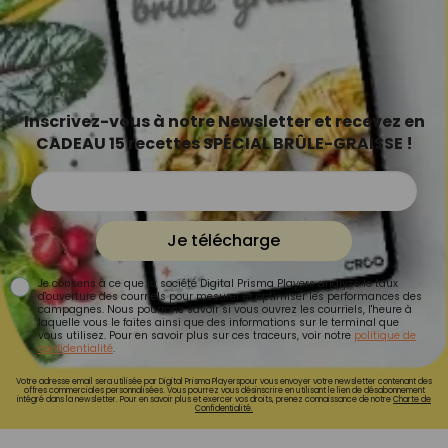
Inscrivez-vous à notre Newsletter et recevez en
CADEAU 15 recettes SPÉCIAL BRÛLE-GRAISSE !
Je télécharge
Je consens à ce que la société Digital Prisma Players analyse le taux
d'ouverture des courriels pour mesurer et optimiser les performances des
campagnes. Nous pourrons savoir si vous ouvrez les courriels, l'heure à
laquelle vous le faites ainsi que des informations sur le terminal que
vous utilisez. Pour en savoir plus sur ces traceurs, voir notre
politique de
confidentialité
.
Votre adresse email sera utilisée par Digital Prisma Playerspour vous envoyer votre newsletter contenant des
offres commerciales personnalisées. Vous pourrez vous désinscrire en utilisant le lien de désabonnement
intégré dans la newsletter. Pour en savoir plus et exercer vos droits, prenez connaissance de notre
Charte de
Confidentialité.