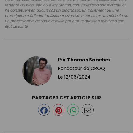
la santé, au bien-être ou à la nutrition, sont fournies à titre indicatif et
ne constituent en aucun cas un diagnostic, un traitement ou une
prescription médicale. L'utilisateur est invité à consulter un médecin ou
un professionnel de santé qualifié pour toute question relative à son
état de santé.
Par
Thomas Sanchez
Fondateur de CROQ
Le
12/06/2024
PARTAGER CET ARTICLE SUR