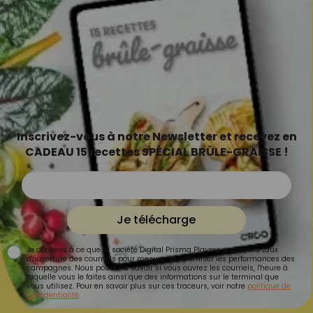
Inscrivez-vous à notre Newsletter et recevez en
CADEAU 15 recettes SPÉCIAL BRÛLE-GRAISSE !
Je télécharge
Je consens à ce que la société Digital Prisma Players analyse le taux
d'ouverture des courriels pour mesurer et optimiser les performances des
campagnes. Nous pourrons savoir si vous ouvrez les courriels, l'heure à
laquelle vous le faites ainsi que des informations sur le terminal que
vous utilisez. Pour en savoir plus sur ces traceurs, voir notre
politique de
confidentialité
.