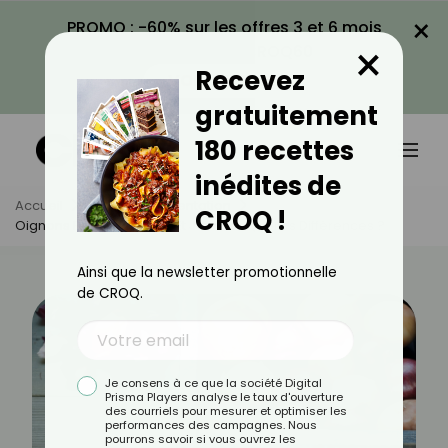
×
PROMO : -60% sur les offres 3 et 6 mois
×
avec le code CROQ60
Recevez
VOIR LA PROMO
gratuitement
180 recettes
inédites de
Accueil
Actus
Alimentation
CROQ !
Oignons Rouges, Blancs Et Jaunes : Quelles Différences ?
Ainsi que la newsletter promotionnelle
de CROQ.
Je consens à ce que la société Digital
Prisma Players analyse le taux d'ouverture
des courriels pour mesurer et optimiser les
performances des campagnes. Nous
pourrons savoir si vous ouvrez les