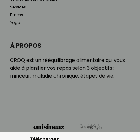
Services
Fitness
Yoga
À PROPOS
CROQ est un rééquilibrage alimentaire qui vous
aide à planifier vos repas selon 3 objectifs :
minceur, maladie chronique, étapes de vie.
Téléchargez