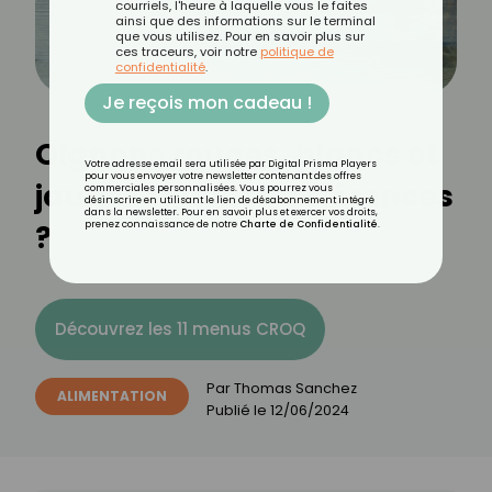
courriels, l'heure à laquelle vous le faites
ainsi que des informations sur le terminal
que vous utilisez. Pour en savoir plus sur
ces traceurs, voir notre
politique de
confidentialité
.
Je reçois mon cadeau !
Oignons rouges, blancs et
Votre adresse email sera utilisée par Digital Prisma Players
pour vous envoyer votre newsletter contenant des offres
jaunes : quelles différences
commerciales personnalisées. Vous pourrez vous
désinscrire en utilisant le lien de désabonnement intégré
dans la newsletter. Pour en savoir plus et exercer vos droits,
?
prenez connaissance de notre
Charte de Confidentialité
.
Découvrez les 11 menus CROQ
Par
Thomas Sanchez
ALIMENTATION
Publié le
12/06/2024