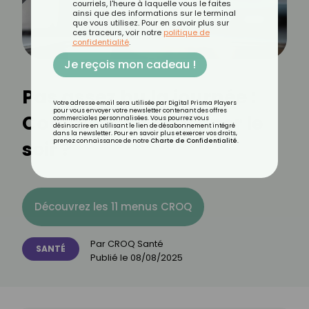
courriels, l'heure à laquelle vous le faites
ainsi que des informations sur le terminal
que vous utilisez. Pour en savoir plus sur
ces traceurs, voir notre
politique de
confidentialité
.
Je reçois mon cadeau !
Pas assez bu la journée :
Votre adresse email sera utilisée par Digital Prisma Players
pour vous envoyer votre newsletter contenant des offres
Comment se rattraper le
commerciales personnalisées. Vous pourrez vous
désinscrire en utilisant le lien de désabonnement intégré
dans la newsletter. Pour en savoir plus et exercer vos droits,
soir ?
prenez connaissance de notre
Charte de Confidentialité
.
Découvrez les 11 menus CROQ
Par
CROQ Santé
SANTÉ
Publié le
08/08/2025