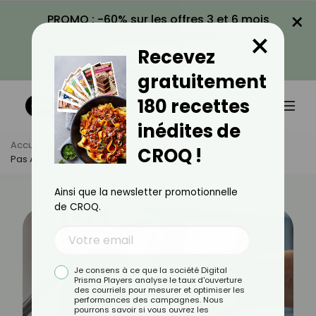
×
PROMO : -60% sur les offres 3 et 6 mois
×
avec le code CROQ60
Recevez
VOIR LA PROMO
gratuitement
180 recettes
inédites de
Accueil
Actus
Santé
CROQ !
Pas Assez Bu La Journée : Comment Se Rattraper Le Soir ?
Ainsi que la newsletter promotionnelle
de CROQ.
Je consens à ce que la société Digital
Prisma Players analyse le taux d'ouverture
des courriels pour mesurer et optimiser les
performances des campagnes. Nous
pourrons savoir si vous ouvrez les