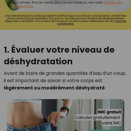
vous utilisez. Pour en savoir plus sur ces traceurs, voir notre
politique de
confidentialité
.
Votre adresse email sera utilisée par Digital Prisma Playerspour vous envoyer votre newsletter contenant des
offres commerciales personnalisées. Vous pourrez vous désinscrire en utilisant le lien de désabonnement
intégré dans la newsletter. Pour en savoir plus et exercer vos droits, prenez connaissance de notre
Charte de
Confidentialité.
1. Évaluer votre niveau de
déshydratation
Avant de boire de grandes quantités d’eau d’un coup,
il est important de savoir si votre corps est
légèrement ou modérément déshydraté
.