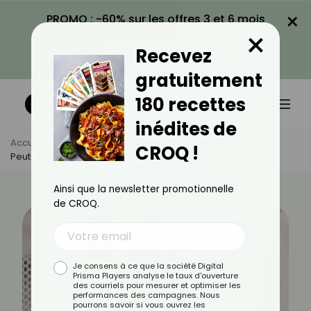
×
PROMO : -60% sur les offres 3 et 6 mois
×
avec le code CROQ60
Recevez
VOIR LA PROMO
gratuitement
180 recettes
inédites de
Accueil
Actus
Astuces Culinaires
CROQ !
Peut-On Faire Un Oeuf Dur Au Micro-Ondes ?
Ainsi que la newsletter promotionnelle
de CROQ.
Je consens à ce que la société Digital
Prisma Players analyse le taux d'ouverture
des courriels pour mesurer et optimiser les
performances des campagnes. Nous
pourrons savoir si vous ouvrez les