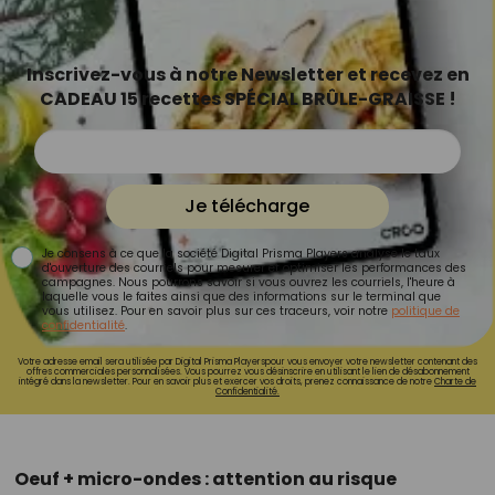
Inscrivez-vous à notre Newsletter et recevez en
CADEAU 15 recettes SPÉCIAL BRÛLE-GRAISSE !
Je télécharge
Je consens à ce que la société Digital Prisma Players analyse le taux
d'ouverture des courriels pour mesurer et optimiser les performances des
campagnes. Nous pourrons savoir si vous ouvrez les courriels, l'heure à
laquelle vous le faites ainsi que des informations sur le terminal que
vous utilisez. Pour en savoir plus sur ces traceurs, voir notre
politique de
confidentialité
.
Votre adresse email sera utilisée par Digital Prisma Playerspour vous envoyer votre newsletter contenant des
offres commerciales personnalisées. Vous pourrez vous désinscrire en utilisant le lien de désabonnement
intégré dans la newsletter. Pour en savoir plus et exercer vos droits, prenez connaissance de notre
Charte de
Confidentialité.
Oeuf + micro-ondes : attention au risque