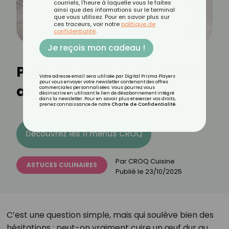
courriels, l'heure à laquelle vous le faites
ainsi que des informations sur le terminal
que vous utilisez. Pour en savoir plus sur
ces traceurs, voir notre
politique de
confidentialité
.
Je reçois mon cadeau !
Peut-on faire un oeuf dur
Votre adresse email sera utilisée par Digital Prisma Players
pour vous envoyer votre newsletter contenant des offres
au micro-ondes ?
commerciales personnalisées. Vous pourrez vous
désinscrire en utilisant le lien de désabonnement intégré
dans la newsletter. Pour en savoir plus et exercer vos droits,
prenez connaissance de notre
Charte de Confidentialité
.
Découvrez les 11 menus CROQ
Par
CROQ Cuisine
ASTUCES CULINAIRES
Publié le
23/10/2025
C’est une question simple, mais qui soulève bien des
hésitations : peut-on vraiment cuire un œuf dur au