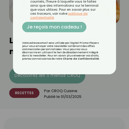
courriels, l'heure à laquelle vous le faites
ainsi que des informations sur le terminal
que vous utilisez. Pour en savoir plus sur
ces traceurs, voir notre
politique de
confidentialité
.
Je reçois mon cadeau !
L’œuf en 10 recettes à
Votre adresse email sera utilisée par Digital Prisma Players
pour vous envoyer votre newsletter contenant des offres
moins de 200 calories
commerciales personnalisées. Vous pourrez vous
désinscrire en utilisant le lien de désabonnement intégré
dans la newsletter. Pour en savoir plus et exercer vos droits,
prenez connaissance de notre
Charte de Confidentialité
.
Découvrez les 11 menus CROQ
Par
CROQ Cuisine
RECETTES
Publié le
01/03/2025