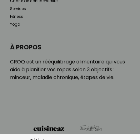
Charte de confidentialité
Services
Fitness
Yoga
À PROPOS
CROQ est un rééquilibrage alimentaire qui vous
aide à planifier vos repas selon 3 objectifs :
minceur, maladie chronique, étapes de vie.