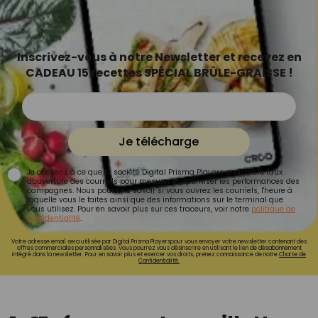
Inscrivez-vous à notre Newsletter et recevez en
CADEAU 15 recettes SPÉCIAL BRÛLE-GRAISSE !
Je télécharge
Je consens à ce que la société Digital Prisma Players analyse le taux
d'ouverture des courriels pour mesurer et optimiser les performances des
campagnes. Nous pourrons savoir si vous ouvrez les courriels, l'heure à
laquelle vous le faites ainsi que des informations sur le terminal que
vous utilisez. Pour en savoir plus sur ces traceurs, voir notre
politique de
confidentialité
.
Votre adresse email sera utilisée par Digital Prisma Playerspour vous envoyer votre newsletter contenant des
offres commerciales personnalisées. Vous pourrez vous désinscrire en utilisant le lien de désabonnement
intégré dans la newsletter. Pour en savoir plus et exercer vos droits, prenez connaissance de notre
Charte de
Confidentialité.