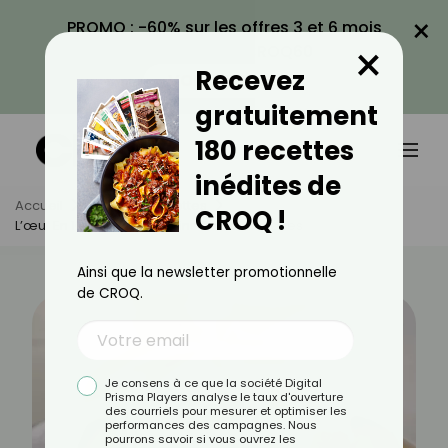
×
PROMO : -60% sur les offres 3 et 6 mois
×
avec le code CROQ60
Recevez
VOIR LA PROMO
gratuitement
180 recettes
inédites de
Accueil
Actus
Recettes
CROQ !
L’œuf En 10 Recettes À Moins De 200 Calories
Ainsi que la newsletter promotionnelle
de CROQ.
Je consens à ce que la société Digital
Prisma Players analyse le taux d'ouverture
des courriels pour mesurer et optimiser les
performances des campagnes. Nous
pourrons savoir si vous ouvrez les