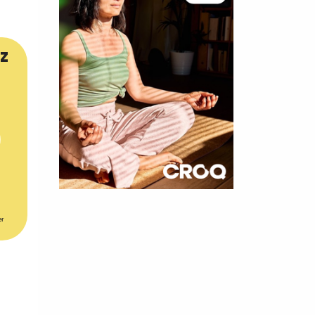
z
×
er
t 180
 CROQ
nnelle de