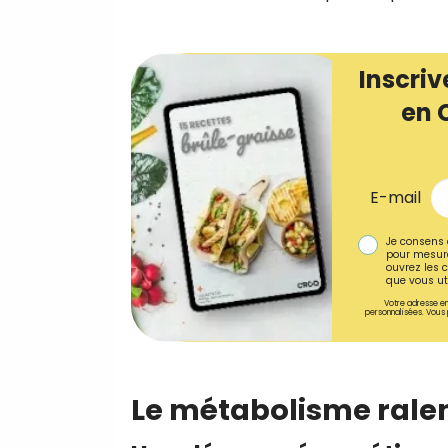
Inscriv
en 
E-mail
Je consens 
pour mesure
ouvrez les c
que vous uti
Votre adresse em
personnalisées. Vous 
Le métabolisme ralen