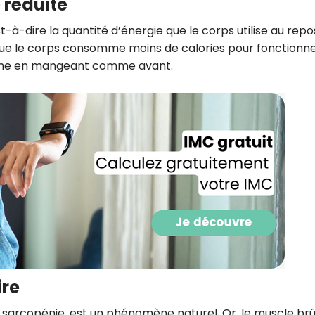
 réduite
CROQ.
-à-dire la quantité d’énergie que le corps utilise au repo
que le corps consomme moins de calories pour fonctionne
 même en mangeant comme avant.
Je consens à ce que la société Digi
Prisma Players analyse le taux d'ou
des courriels pour mesurer et optim
performances des campagnes. No
pourrons savoir si vous ouvrez les co
l'heure à laquelle vous le faites ains
des informations sur le terminal qu
utilisez. Pour en savoir plus sur ces 
voir notre
politique de confidentialit
Je reçois mon cadeau !
Votre adresse email sera utilisée par Digital Prisma Playe
envoyer votre newsletter contenant des offres commercial
personnalisées. Vous pourrez vous désinscrire en utilisan
désabonnement intégré dans la newsletter. Pour en savoi
exercer vos droits, prenez connaissance de notre
Charte 
ire
Confidentialité
.
e sarcopénie, est un phénomène naturel. Or, le muscle brû