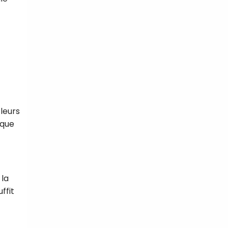
leurs
ique
 la
ffit