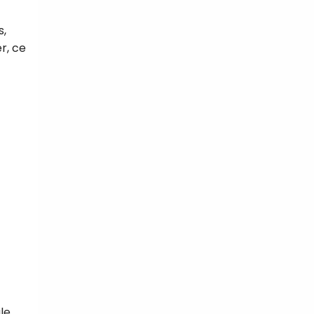
s,
r, ce
tal
verture
iser les
us
urriels,
i que
e vous
traceurs,
é
.
rs pour vous
es
t le lien de
r plus et
de
le