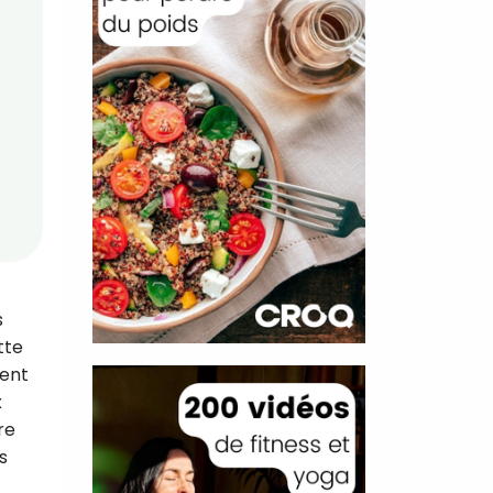
s
tte
vent
x
re
s