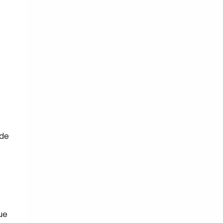
 de
ue