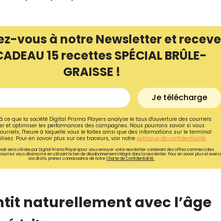
ez-vous à notre Newsletter et receve
CADEAU 15 recettes SPÉCIAL BRÛLE-
GRAISSE !
Je télécharge
à ce que la société Digital Prisma Players analyse le taux d'ouverture des courriels
r et optimiser les performances des campagnes. Nous pourrons savoir si vous
ourriels, l'heure à laquelle vous le faites ainsi que des informations sur le terminal
lisez. Pour en savoir plus sur ces traceurs, voir notre
politique de confidentialité
.
ail sera utilisée par Digital Prisma Playerspour vous envoyer votre newsletter contenant des offres commerciales
pourrez vous désinscrire en utilisant le lien de désabonnement intégré dans la newsletter. Pour en savoir plus et exerc
vos droits, prenez connaissance de notre
Charte de Confidentialité.
Recevez gratuitemen
recettes inédites de
!
tit naturellement avec l’âge
Ainsi que la newsletter promotio