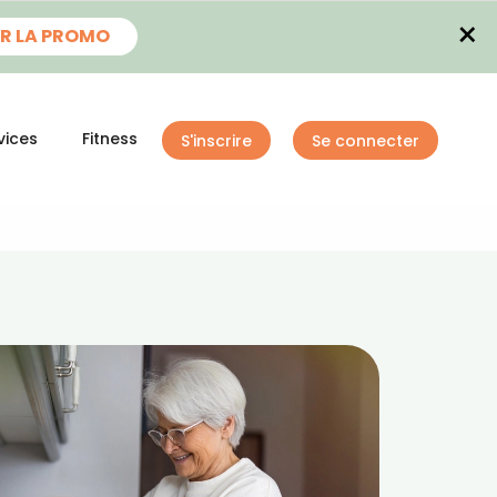
×
R LA PROMO
vices
Fitness
S'inscrire
Se connecter