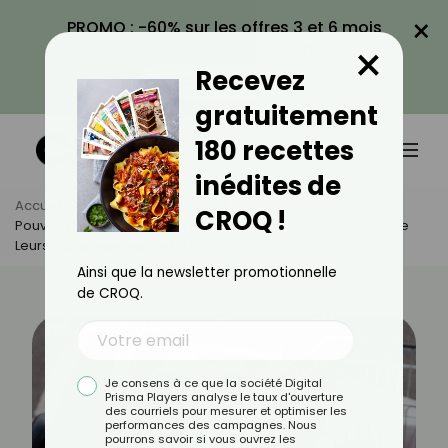
×
PROMO : -60% sur les offres 3 et 6 mois
×
avec le code CROQ60
Recevez
VOIR LA PROMO
gratuitement
180 recettes
inédites de
Accueil
Actus
Actualités
CROQ !
Pouvoir D'achat : 82% Des Français Contraints De Restreindre
Leurs Dépenses Depuis Un An
Ainsi que la newsletter promotionnelle
de CROQ.
Je consens à ce que la société Digital
Prisma Players analyse le taux d'ouverture
des courriels pour mesurer et optimiser les
performances des campagnes. Nous
pourrons savoir si vous ouvrez les