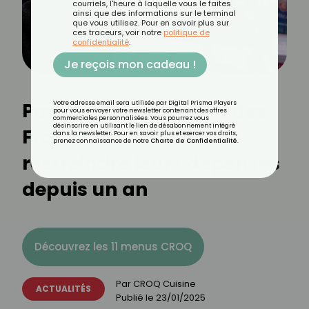
courriels, l'heure à laquelle vous le faites
ainsi que des informations sur le terminal
que vous utilisez. Pour en savoir plus sur
ces traceurs, voir notre
politique de
confidentialité
.
Je reçois mon cadeau !
Pouvoir d'achat : 82% des
Votre adresse email sera utilisée par Digital Prisma Players
pour vous envoyer votre newsletter contenant des offres
commerciales personnalisées. Vous pourrez vous
désinscrire en utilisant le lien de désabonnement intégré
Français contraints de
dans la newsletter. Pour en savoir plus et exercer vos droits,
prenez connaissance de notre
Charte de Confidentialité
.
restreindre leurs dépenses
depuis un an
Découvrez les 11 menus CROQ
Par
CROQ Cuisine
ACTUALITÉS
Publié le
23/01/2025