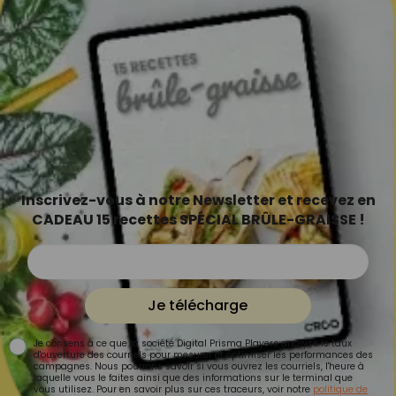
Inscrivez-vous à notre Newsletter et recevez en
CADEAU 15 recettes SPÉCIAL BRÛLE-GRAISSE !
Je télécharge
Je consens à ce que la société Digital Prisma Players analyse le taux
d'ouverture des courriels pour mesurer et optimiser les performances des
campagnes. Nous pourrons savoir si vous ouvrez les courriels, l'heure à
laquelle vous le faites ainsi que des informations sur le terminal que
vous utilisez. Pour en savoir plus sur ces traceurs, voir notre
politique de