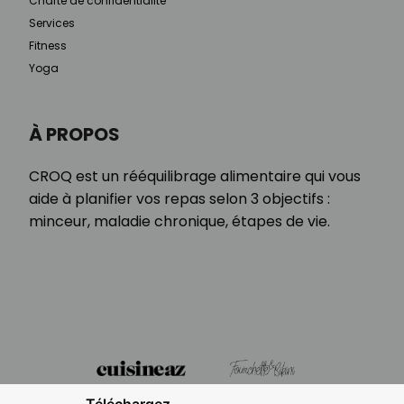
Charte de confidentialité
Services
Fitness
Yoga
À PROPOS
CROQ est un rééquilibrage alimentaire qui vous
aide à planifier vos repas selon 3 objectifs :
minceur, maladie chronique, étapes de vie.