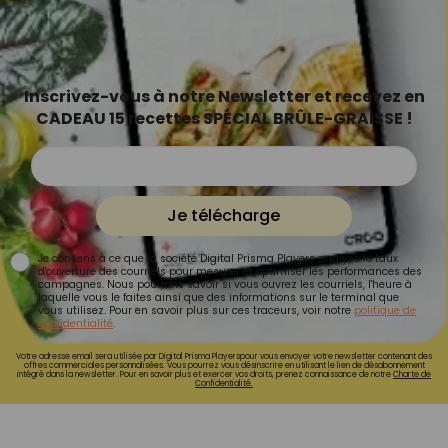
Inscrivez-vous à notre Newsletter et recevez en
CADEAU 15 recettes SPÉCIAL BRÛLE-GRAISSE !
Je télécharge
Je consens à ce que la société Digital Prisma Players analyse le taux
d'ouverture des courriels pour mesurer et optimiser les performances des
campagnes. Nous pourrons savoir si vous ouvrez les courriels, l'heure à
laquelle vous le faites ainsi que des informations sur le terminal que
vous utilisez. Pour en savoir plus sur ces traceurs, voir notre
politique de
confidentialité
.
Votre adresse email sera utilisée par Digital Prisma Playerspour vous envoyer votre newsletter contenant des
offres commerciales personnalisées. Vous pourrez vous désinscrire en utilisant le lien de désabonnement
intégré dans la newsletter. Pour en savoir plus et exercer vos droits, prenez connaissance de notre
Charte de
Confidentialité.