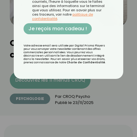
courriels, l'heure à laquelle vous le faites
ainsi que des informations sur le terminal
que vous utilisez. Pour en savoir plus sur
ces traceurs, voir notre
politique de
confidentialité
.
Je reçois mon cadeau !
Quel est votre type de
Votre adresse email sera utilisée par Digital Prisma Players
pour vous envoyer votre newsletter contenant des offres
couple ?
commerciales personnalisées. Vous pourrez vous
désinscrire en utilisant le lien de désabonnement intégré
dans la newsletter. Pour en savoir plus et exercer vos droits,
prenez connaissance de notre
Charte de Confidentialité
.
Découvrez les 11 menus CROQ
Par
CROQ Psycho
PSYCHOLOGIE
Publié le
23/11/2025