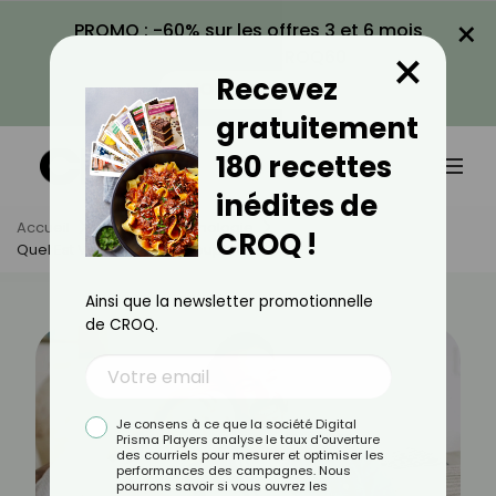
×
PROMO : -60% sur les offres 3 et 6 mois
×
avec le code CROQ60
Recevez
VOIR LA PROMO
gratuitement
180 recettes
inédites de
Accueil
Actus
Psychologie
CROQ !
Quel Est Votre Type De Couple ?
Ainsi que la newsletter promotionnelle
de CROQ.
Je consens à ce que la société Digital
Prisma Players analyse le taux d'ouverture
des courriels pour mesurer et optimiser les
performances des campagnes. Nous
pourrons savoir si vous ouvrez les