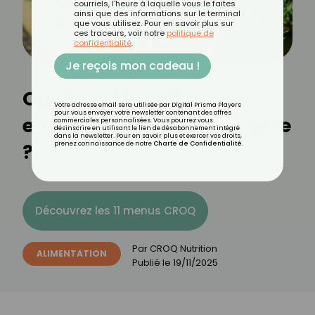
courriels, l'heure à laquelle vous le faites
ainsi que des informations sur le terminal
que vous utilisez. Pour en savoir plus sur
ces traceurs, voir notre
politique de
confidentialité
.
Je reçois mon cadeau !
Quelle est la différence
Votre adresse email sera utilisée par Digital Prisma Players
pour vous envoyer votre newsletter contenant des offres
entre le thym et la sarriette
commerciales personnalisées. Vous pourrez vous
désinscrire en utilisant le lien de désabonnement intégré
dans la newsletter. Pour en savoir plus et exercer vos droits,
?
prenez connaissance de notre
Charte de Confidentialité
.
Découvrez les 11 menus CROQ
Par
CROQ Nutrition
ALIMENTATION
Publié le
19/11/2025