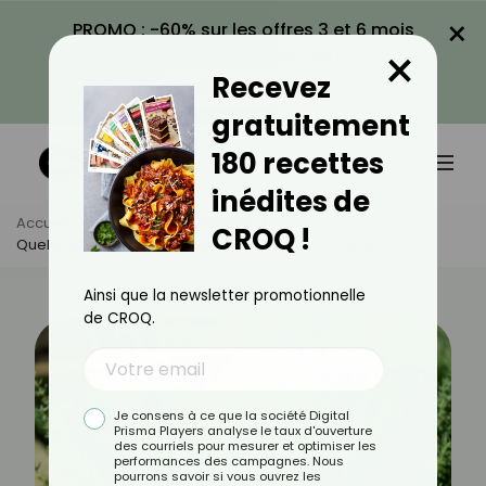
×
PROMO : -60% sur les offres 3 et 6 mois
×
avec le code CROQ60
Recevez
VOIR LA PROMO
gratuitement
180 recettes
inédites de
Accueil
Actus
Alimentation
CROQ !
Quelle Est La Différence Entre Le Thym Et La Sarriette ?
Ainsi que la newsletter promotionnelle
de CROQ.
Je consens à ce que la société Digital
Prisma Players analyse le taux d'ouverture
des courriels pour mesurer et optimiser les
performances des campagnes. Nous
pourrons savoir si vous ouvrez les