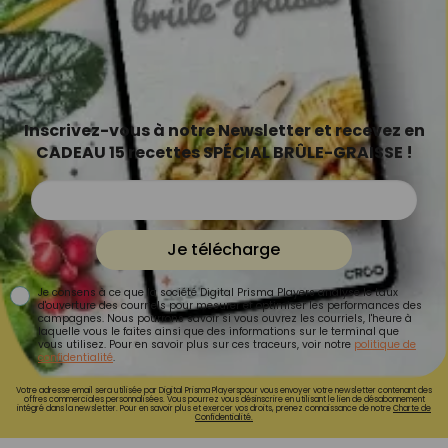
Inscrivez-vous à notre Newsletter et recevez en
CADEAU 15 recettes SPÉCIAL BRÛLE-GRAISSE !
Je télécharge
Je consens à ce que la société Digital Prisma Players analyse le taux
d'ouverture des courriels pour mesurer et optimiser les performances des
campagnes. Nous pourrons savoir si vous ouvrez les courriels, l'heure à
laquelle vous le faites ainsi que des informations sur le terminal que
vous utilisez. Pour en savoir plus sur ces traceurs, voir notre
politique de
confidentialité
.
Votre adresse email sera utilisée par Digital Prisma Playerspour vous envoyer votre newsletter contenant des
offres commerciales personnalisées. Vous pourrez vous désinscrire en utilisant le lien de désabonnement
intégré dans la newsletter. Pour en savoir plus et exercer vos droits, prenez connaissance de notre
Charte de
Confidentialité.