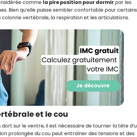
considérée comme
la pire position pour dormir
par les
CROQ.
es. Bien qu’elle puisse sembler confortable pour certains,
colonne vertébrale, la respiration et les articulations.
Je consens à ce que la société Digi
Prisma Players analyse le taux d'ou
des courriels pour mesurer et optim
performances des campagnes. No
pourrons savoir si vous ouvrez les co
l'heure à laquelle vous le faites ains
des informations sur le terminal qu
utilisez. Pour en savoir plus sur ces 
voir notre
politique de confidentialit
Je reçois mon cadeau !
Votre adresse email sera utilisée par Digital Prisma Playe
envoyer votre newsletter contenant des offres commercial
rtébrale et le cou
personnalisées. Vous pourrez vous désinscrire en utilisan
désabonnement intégré dans la newsletter. Pour en savoi
exercer vos droits, prenez connaissance de notre
Charte 
Confidentialité
.
n dort sur le ventre, il est nécessaire de tourner la tête d’
sion prolongée du cou peut entraîner des tensions et des