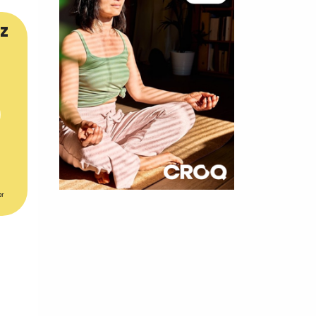
z
er
×
t 180
 CROQ
nnelle de