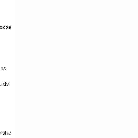
os se
ins
u de
si le