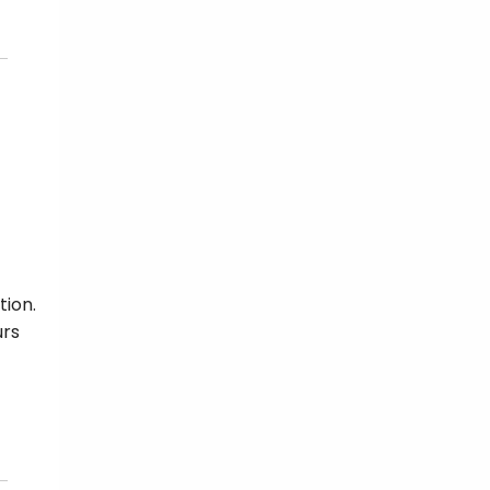
tion.
urs