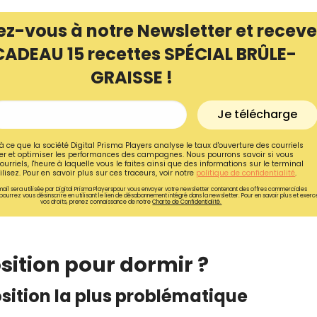
ez-vous à notre Newsletter et receve
CADEAU 15 recettes SPÉCIAL BRÛLE-
GRAISSE !
Je télécharge
à ce que la société Digital Prisma Players analyse le taux d'ouverture des courriels
r et optimiser les performances des campagnes. Nous pourrons savoir si vous
ourriels, l'heure à laquelle vous le faites ainsi que des informations sur le terminal
lisez. Pour en savoir plus sur ces traceurs, voir notre
politique de confidentialité
.
ail sera utilisée par Digital Prisma Playerspour vous envoyer votre newsletter contenant des offres commerciales
pourrez vous désinscrire en utilisant le lien de désabonnement intégré dans la newsletter. Pour en savoir plus et exerc
vos droits, prenez connaissance de notre
Charte de Confidentialité.
Recevez gratuitemen
recettes inédites de
position pour dormir ?
!
position la plus problématique
Ainsi que la newsletter promotio