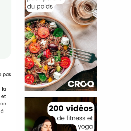
e pas
 la
 et
 en
 à