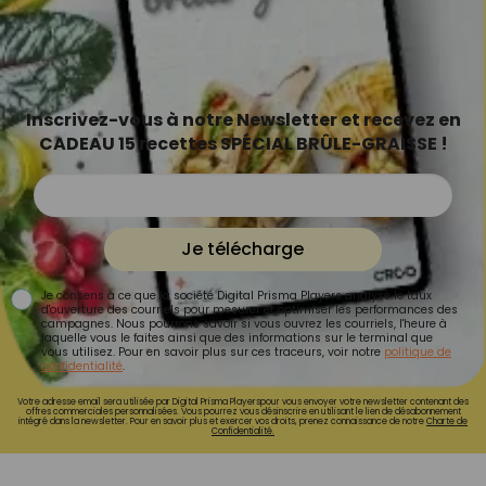
Inscrivez-vous à notre Newsletter et recevez en
CADEAU 15 recettes SPÉCIAL BRÛLE-GRAISSE !
Je télécharge
Je consens à ce que la société Digital Prisma Players analyse le taux
d'ouverture des courriels pour mesurer et optimiser les performances des
campagnes. Nous pourrons savoir si vous ouvrez les courriels, l'heure à
laquelle vous le faites ainsi que des informations sur le terminal que
vous utilisez. Pour en savoir plus sur ces traceurs, voir notre
politique de
confidentialité
.
Votre adresse email sera utilisée par Digital Prisma Playerspour vous envoyer votre newsletter contenant des
offres commerciales personnalisées. Vous pourrez vous désinscrire en utilisant le lien de désabonnement
intégré dans la newsletter. Pour en savoir plus et exercer vos droits, prenez connaissance de notre
Charte de
Confidentialité.