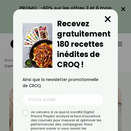
×
PROMO : -60% sur les offres 3 et 6 mois
×
avec le code CROQ60
Recevez
VOIR LA PROMO
gratuitement
180 recettes
inédites de
Accueil
Actus
Psychologie
CROQ !
Comment Se Réveiller De Bonne Humeur ?
Ainsi que la newsletter promotionnelle
de CROQ.
Je consens à ce que la société Digital
Prisma Players analyse le taux d'ouverture
des courriels pour mesurer et optimiser les
performances des campagnes. Nous
pourrons savoir si vous ouvrez les