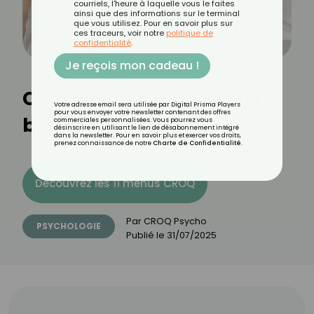
courriels, l'heure à laquelle vous le faites
ainsi que des informations sur le terminal
que vous utilisez. Pour en savoir plus sur
ces traceurs, voir notre
politique de
confidentialité
.
Je reçois mon cadeau !
Comment se réveiller de
Votre adresse email sera utilisée par Digital Prisma Players
pour vous envoyer votre newsletter contenant des offres
bonne humeur ?
commerciales personnalisées. Vous pourrez vous
désinscrire en utilisant le lien de désabonnement intégré
dans la newsletter. Pour en savoir plus et exercer vos droits,
prenez connaissance de notre
Charte de Confidentialité
.
Découvrez les 11 menus CROQ
Par
CROQ Psycho
PSYCHOLOGIE
Publié le
31/07/2025