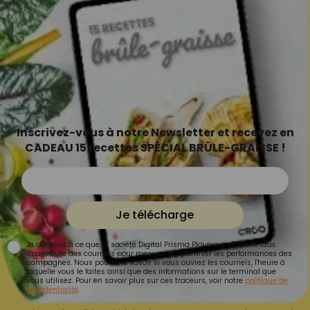
Inscrivez-vous à notre Newsletter et recevez en
CADEAU 15 recettes SPÉCIAL BRÛLE-GRAISSE !
Je télécharge
Je consens à ce que la société Digital Prisma Players analyse le taux
d'ouverture des courriels pour mesurer et optimiser les performances des
campagnes. Nous pourrons savoir si vous ouvrez les courriels, l'heure à
laquelle vous le faites ainsi que des informations sur le terminal que
vous utilisez. Pour en savoir plus sur ces traceurs, voir notre
politique de
confidentialité
.