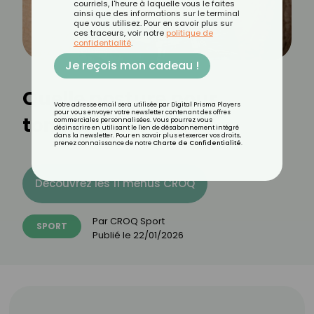
courriels, l'heure à laquelle vous le faites
ainsi que des informations sur le terminal
que vous utilisez. Pour en savoir plus sur
ces traceurs, voir notre
politique de
confidentialité
.
Je reçois mon cadeau !
Quelle posture pour
Votre adresse email sera utilisée par Digital Prisma Players
pour vous envoyer votre newsletter contenant des offres
tonifier son ventre ?
commerciales personnalisées. Vous pourrez vous
désinscrire en utilisant le lien de désabonnement intégré
dans la newsletter. Pour en savoir plus et exercer vos droits,
prenez connaissance de notre
Charte de Confidentialité
.
Découvrez les 11 menus CROQ
Par
CROQ Sport
SPORT
Publié le
22/01/2026