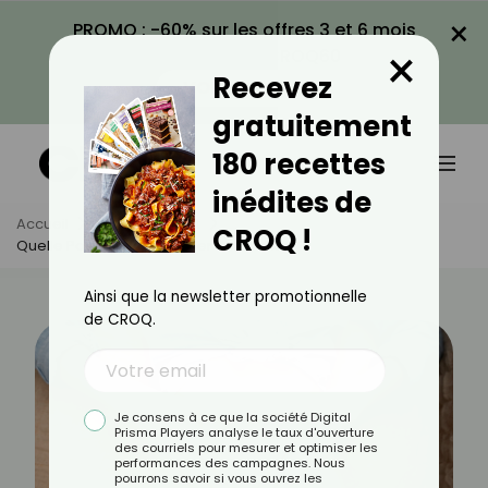
×
PROMO : -60% sur les offres 3 et 6 mois
×
avec le code CROQ60
Recevez
VOIR LA PROMO
gratuitement
180 recettes
inédites de
Accueil
Actus
Sport
CROQ !
Quelle Posture Pour Tonifier Son Ventre ?
Ainsi que la newsletter promotionnelle
de CROQ.
Je consens à ce que la société Digital
Prisma Players analyse le taux d'ouverture
des courriels pour mesurer et optimiser les
performances des campagnes. Nous
pourrons savoir si vous ouvrez les