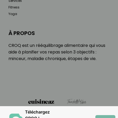
Services
Fitness
Yoga
À PROPOS
CROQ est un rééquilibrage alimentaire qui vous
aide à planifier vos repas selon 3 objectifs :
minceur, maladie chronique, étapes de vie.
Téléchargez