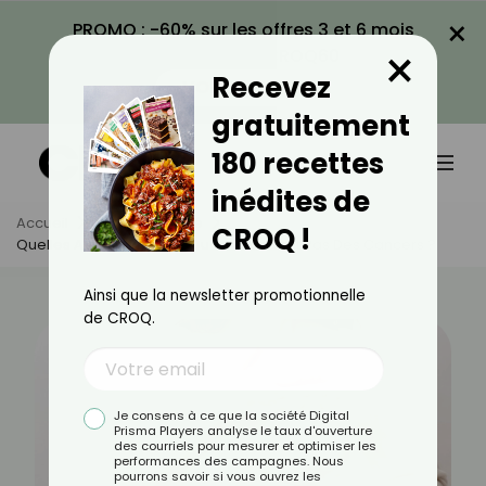
×
PROMO : -60% sur les offres 3 et 6 mois
×
avec le code CROQ60
Recevez
VOIR LA PROMO
gratuitement
180 recettes
inédites de
Accueil
Actus
Santé
CROQ !
Quelles Autres Maladies Du Sein Ne Sont Pas Des Cancers ?
Ainsi que la newsletter promotionnelle
de CROQ.
Je consens à ce que la société Digital
Prisma Players analyse le taux d'ouverture
des courriels pour mesurer et optimiser les
performances des campagnes. Nous
pourrons savoir si vous ouvrez les