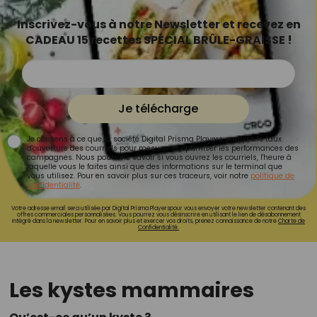
Inscrivez-vous à notre Newsletter et recevez en
CADEAU 15 recettes SPÉCIAL BRÛLE-GRAISSE !
Je télécharge
Je consens à ce que la société Digital Prisma Players analyse le taux
d'ouverture des courriels pour mesurer et optimiser les performances des
campagnes. Nous pourrons savoir si vous ouvrez les courriels, l'heure à
laquelle vous le faites ainsi que des informations sur le terminal que
vous utilisez. Pour en savoir plus sur ces traceurs, voir notre
politique de
confidentialité
.
Votre adresse email sera utilisée par Digital Prisma Playerspour vous envoyer votre newsletter contenant des
offres commerciales personnalisées. Vous pourrez vous désinscrire en utilisant le lien de désabonnement
intégré dans la newsletter. Pour en savoir plus et exercer vos droits, prenez connaissance de notre
Charte de
Confidentialité.
Les kystes mammaires