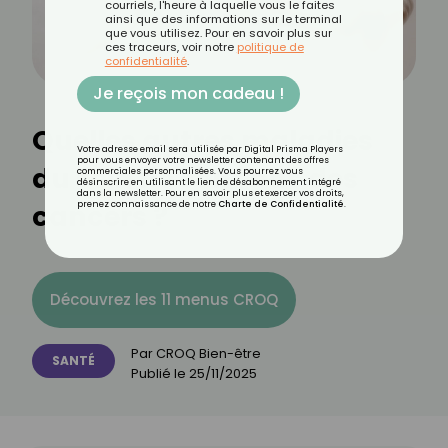
courriels, l'heure à laquelle vous le faites
ainsi que des informations sur le terminal
que vous utilisez. Pour en savoir plus sur
ces traceurs, voir notre
politique de
confidentialité
.
Je reçois mon cadeau !
Quelles autres maladies
Votre adresse email sera utilisée par Digital Prisma Players
pour vous envoyer votre newsletter contenant des offres
du sein ne sont pas des
commerciales personnalisées. Vous pourrez vous
désinscrire en utilisant le lien de désabonnement intégré
dans la newsletter. Pour en savoir plus et exercer vos droits,
cancers ?
prenez connaissance de notre
Charte de Confidentialité
.
Découvrez les 11 menus CROQ
Par
CROQ Bien-être
SANTÉ
Publié le
25/11/2025