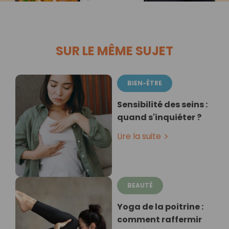
SUR LE MÊME SUJET
BIEN-ÊTRE
Sensibilité des seins :
quand s'inquiéter ?
Lire la suite
BEAUTÉ
Yoga de la poitrine :
comment raffermir