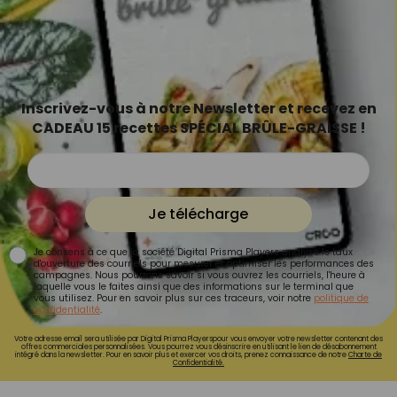
Inscrivez-vous à notre Newsletter et recevez en
CADEAU 15 recettes SPÉCIAL BRÛLE-GRAISSE !
Je télécharge
Je consens à ce que la société Digital Prisma Players analyse le taux
d'ouverture des courriels pour mesurer et optimiser les performances des
campagnes. Nous pourrons savoir si vous ouvrez les courriels, l'heure à
laquelle vous le faites ainsi que des informations sur le terminal que
vous utilisez. Pour en savoir plus sur ces traceurs, voir notre
politique de
confidentialité
.
Votre adresse email sera utilisée par Digital Prisma Playerspour vous envoyer votre newsletter contenant des
offres commerciales personnalisées. Vous pourrez vous désinscrire en utilisant le lien de désabonnement
intégré dans la newsletter. Pour en savoir plus et exercer vos droits, prenez connaissance de notre
Charte de
Confidentialité.