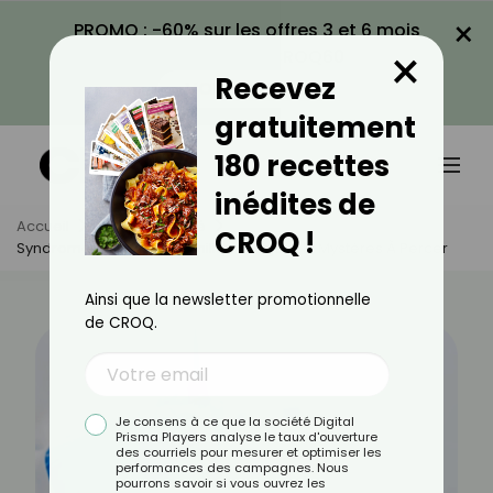
×
PROMO : -60% sur les offres 3 et 6 mois
×
avec le code CROQ60
Recevez
VOIR LA PROMO
gratuitement
180 recettes
inédites de
Accueil
Actus
Santé
CROQ !
Syndrome Hyperéosinophilique : Enjeux Et Mystères À Percer
Ainsi que la newsletter promotionnelle
de CROQ.
Je consens à ce que la société Digital
Prisma Players analyse le taux d'ouverture
des courriels pour mesurer et optimiser les
performances des campagnes. Nous
pourrons savoir si vous ouvrez les