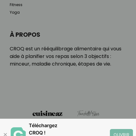
Fitness
Yoga
À PROPOS
CROQ est un rééquilibrage alimentaire qui vous
aide à planifier vos repas selon 3 objectifs :
minceur, maladie chronique, étapes de vie.
Téléchargez
CROQ !
✕
OUVRIR