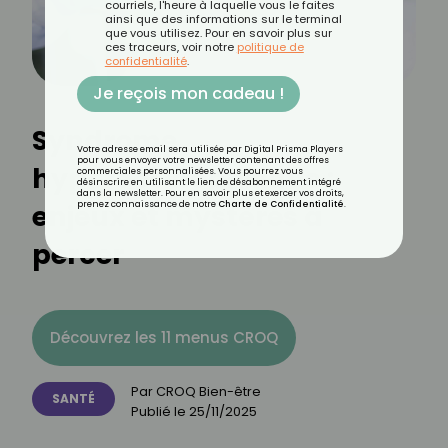
courriels, l'heure à laquelle vous le faites
ainsi que des informations sur le terminal
que vous utilisez. Pour en savoir plus sur
ces traceurs, voir notre
politique de
confidentialité
.
Je reçois mon cadeau !
Syndrome
Votre adresse email sera utilisée par Digital Prisma Players
pour vous envoyer votre newsletter contenant des offres
hyperéosinophilique :
commerciales personnalisées. Vous pourrez vous
désinscrire en utilisant le lien de désabonnement intégré
dans la newsletter. Pour en savoir plus et exercer vos droits,
enjeux et mystères à
prenez connaissance de notre
Charte de Confidentialité
.
percer
Découvrez les 11 menus CROQ
Par
CROQ Bien-être
SANTÉ
Publié le
25/11/2025