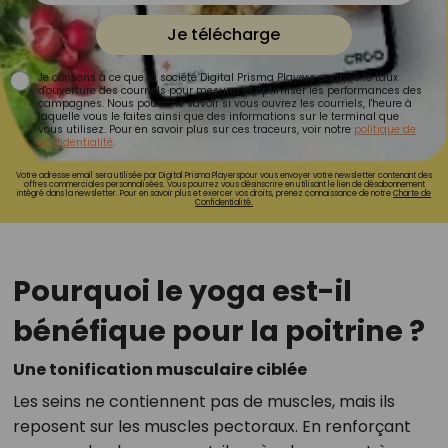
Je télécharge
Je consens à ce que la société Digital Prisma Players analyse le taux
d'ouverture des courriels pour mesurer et optimiser les performances des
campagnes. Nous pourrons savoir si vous ouvrez les courriels, l'heure à
laquelle vous le faites ainsi que des informations sur le terminal que
vous utilisez. Pour en savoir plus sur ces traceurs, voir notre
politique de
confidentialité
.
Votre adresse email sera utilisée par Digital Prisma Playerspour vous envoyer votre newsletter contenant des
offres commerciales personnalisées. Vous pourrez vous désinscrire en utilisant le lien de désabonnement
intégré dans la newsletter. Pour en savoir plus et exercer vos droits, prenez connaissance de notre
Charte de
Confidentialité.
Pourquoi le yoga est-il
bénéfique pour la poitrine ?
Une tonification musculaire ciblée
Les seins ne contiennent pas de muscles, mais ils
reposent sur les muscles pectoraux. En renforçant