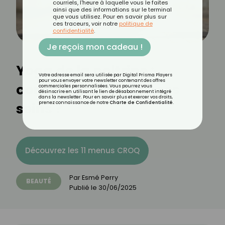
courriels, l'heure à laquelle vous le faites
ainsi que des informations sur le terminal
que vous utilisez. Pour en savoir plus sur
ces traceurs, voir notre
politique de
confidentialité
.
Je reçois mon cadeau !
Yoga de la poitrine :
Votre adresse email sera utilisée par Digital Prisma Players
pour vous envoyer votre newsletter contenant des offres
comment raffermir ses
commerciales personnalisées. Vous pourrez vous
désinscrire en utilisant le lien de désabonnement intégré
dans la newsletter. Pour en savoir plus et exercer vos droits,
seins ?
prenez connaissance de notre
Charte de Confidentialité
.
Découvrez les 11 menus CROQ
Par
Esmé Perry
BEAUTÉ
Publié le
30/06/2025