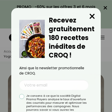
×
PROMO : -60% sur les offres 3 et 6 mois
×
avec le code CROQ60
Recevez
VOIR LA PROMO
gratuitement
180 recettes
inédites de
Accueil
Actus
Beauté
CROQ !
Yoga De La Poitrine : Comment Raffermir Ses Seins ?
Ainsi que la newsletter promotionnelle
de CROQ.
Je consens à ce que la société Digital
Prisma Players analyse le taux d'ouverture
des courriels pour mesurer et optimiser les
performances des campagnes. Nous
pourrons savoir si vous ouvrez les