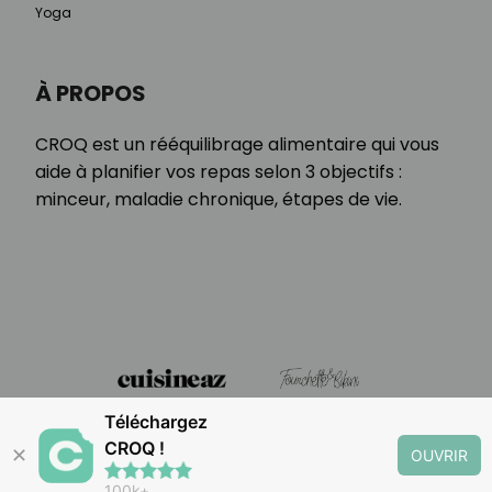
Yoga
À PROPOS
CROQ est un rééquilibrage alimentaire qui vous
aide à planifier vos repas selon 3 objectifs :
minceur, maladie chronique, étapes de vie.
Téléchargez
CROQ !
✕
OUVRIR
100k+