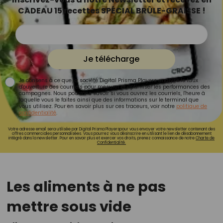
CADEAU 15 recettes SPÉCIAL BRÛLE-GRAISSE !
Je télécharge
Je consens à ce que la société Digital Prisma Players analyse le taux
d'ouverture des courriels pour mesurer et optimiser les performances des
campagnes. Nous pourrons savoir si vous ouvrez les courriels, l'heure à
laquelle vous le faites ainsi que des informations sur le terminal que
vous utilisez. Pour en savoir plus sur ces traceurs, voir notre
politique de
confidentialité
.
Votre adresse email sera utilisée par Digital Prisma Playerspour vous envoyer votre newsletter contenant des
offres commerciales personnalisées. Vous pourrez vous désinscrire en utilisant le lien de désabonnement
intégré dans la newsletter. Pour en savoir plus et exercer vos droits, prenez connaissance de notre
Charte de
Confidentialité.
Les aliments à ne pas
mettre sous vide