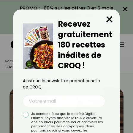
×
PROMO : -60% sur les offres 3 et 6 mois
×
avec le code CROQ60
Recevez
VOIR LA PROMO
gratuitement
180 recettes
inédites de
Accueil
Actus
Alimentation
CROQ !
Quels Aliments Ne Pas Mettre Sous Vide ?
Ainsi que la newsletter promotionnelle
de CROQ.
Je consens à ce que la société Digital
Prisma Players analyse le taux d'ouverture
des courriels pour mesurer et optimiser les
performances des campagnes. Nous
pourrons savoir si vous ouvrez les