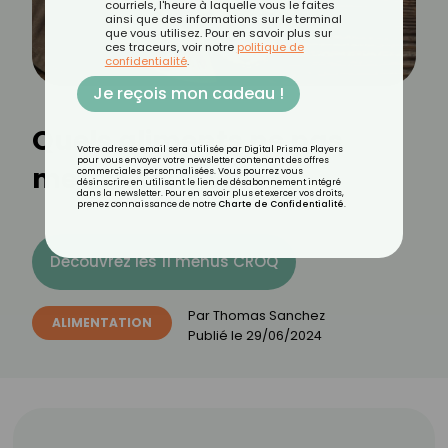
courriels, l'heure à laquelle vous le faites
ainsi que des informations sur le terminal
que vous utilisez. Pour en savoir plus sur
ces traceurs, voir notre
politique de
confidentialité
.
Je reçois mon cadeau !
Quels aliments ne pas
Votre adresse email sera utilisée par Digital Prisma Players
pour vous envoyer votre newsletter contenant des offres
mettre sous vide ?
commerciales personnalisées. Vous pourrez vous
désinscrire en utilisant le lien de désabonnement intégré
dans la newsletter. Pour en savoir plus et exercer vos droits,
prenez connaissance de notre
Charte de Confidentialité
.
Découvrez les 11 menus CROQ
Par
Thomas Sanchez
ALIMENTATION
Publié le
29/06/2024